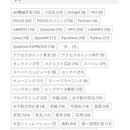
AI/機械学習
(35)
C言語
(13)
EnSight
(8)
FDS
(6)
FOCUS
(69)
FOCUSスパコン
(176)
Fortran
(16)
GAMESS
(10)
Gaussian
(15)
HPCI
(30)
LAMMPS
(49)
Linux
(18)
OpenMX
(11)
ParaView
(10)
Python
(31)
Quantum ESPRESSO
(18)
「京」
(7)
アクセスポイント東京
(5)
アクセスポイント神戸
(9)
オンライン
(77)
スクリプト言語
(16)
スパコン
(39)
スーパーコンピュータ
(8)
セミナー
(51)
チューニング
(11)
ディープラーニング
(9)
ハンズオン
(56)
ビッグデータ解析
(10)
プログラミング
(32)
中級
(25)
分子動力学法
(19)
分子動力学計算
(4)
初級
(76)
可視化
(14)
基礎
(39)
実習
(163)
富岳
(12)
座学
(28)
応用
(26)
火災シミュレーション
(7)
無料
(64)
第一原理計算
(13)