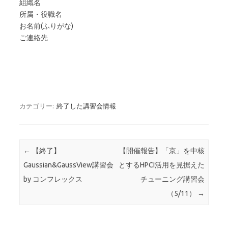
組織名
所属・役職名
お名前(ふりがな)
ご連絡先
カテゴリー:
終了した講習会情報
投稿ナビゲーション
←
【終了】
【開催報告】「京」を中核
Gaussian&GaussView講習会
とするHPCI活用を見据えた
by コンフレックス
チューニング講習会
（5/11）
→