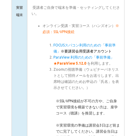
受講者ご自身で端末を準備・セッティングしてくださ
実習
い。
端末
オンライン受講・実習コース（ハンズオン）
※
必須：SSL-VPN接続
FOCUSスパコン利用のための「事前準
備」
※要講習会用受講者アカウント
ParaView 利用のための「事前準備」
★
ParaView 5.12.0
を利用します。
Zoomの視聴準備（ウェビナーパネリス
トとして招待メールをお送りします。出
席時は確認のためお申込の「氏名」を表
示させてください。）
※SSL-VPN接続が不可の方や、ご自身
で実習環境を構築できない方は、座学
コース（聴講）を推奨します
。
※実習環境の準備は講習会3日ほど前ま
でに完了してください。講習会当日は