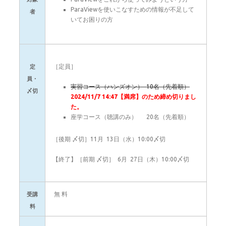
ParaViewを使いこなすための情報が不足して
者
いてお困りの方
［定員］
定
員・
実習コース（ハンズオン） 10名（先着順）
〆切
2024/11/7 14:47【満席】のため締め切りまし
た。
座学コース（聴講のみ） 20名（先着順）
［後期 〆切］11月 13日（水）10:00〆切
【終了】［前期 〆切］ 6月 27日（木）10:00〆切
無 料
受講
料