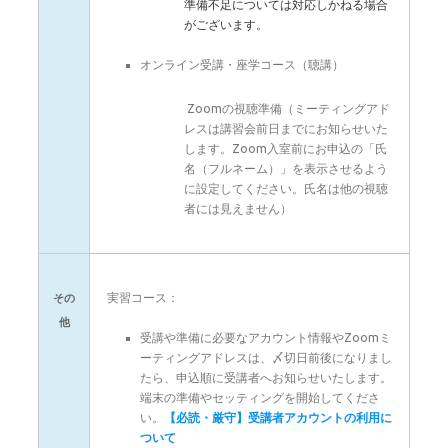
準備不足については対応しかねる場合
がございます。
オンライン受講・座学コース（聴講）
Zoomの視聴準備（ミーティングアド
レスは講習会前日までにお知らせいた
します。Zoom入室前にお申込の「氏
名（フルネーム）」を表示させるよう
に設定してください。氏名は他の視聴
者には見えません）
実習コース：
その
他
受講や準備に必要なアカウント情報やZoomミ
ーティングアドレスは、〆切日前後になりまし
たら、申込順に受講者へお知らせいたします。
端末の準備やセッティングを開始してくださ
い。
【必読・厳守】受講者アカウントの利用に
ついて