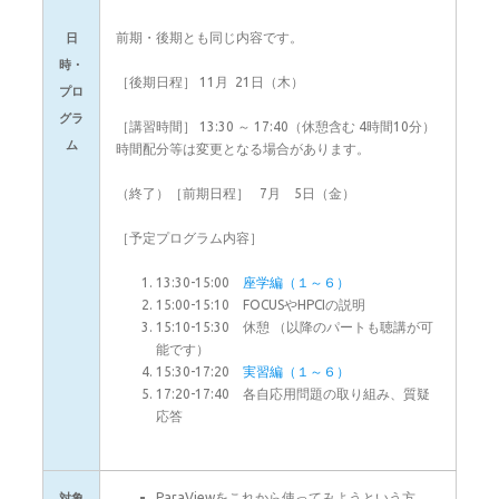
前期・後期とも同じ内容です。
日
時・
［後期日程］ 11月 21日（木）
プロ
グラ
［講習時間］ 13:30 ～ 17:40（休憩含む 4時間10分）
ム
時間配分等は変更となる場合があります。
（終了）［前期日程］ 7月 5日（金）
［予定プログラム内容］
13:30-15:00
座学編（１～６）
15:00-15:10 FOCUSやHPCIの説明
15:10-15:30 休憩 （以降のパートも聴講が可
能です）
15:30-17:20
実習編（１～６）
17:20-17:40 各自応用問題の取り組み、質疑
応答
ParaViewをこれから使ってみようという方
対象