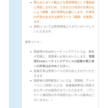
限られたポート数などを実習環境として優先的
に用意しますため、できるだけ当日の欠席がな
いよう調整・自己管理をお願いします。欠席等
の不安がある方は座学コース（聴講）を推奨し
ます。
資料については実習環境よりダウンロードして
いただきます。
座学コース：
聴講用のZoomミーティングアドレスは、募集
〆切後に、受講者へお知らせいたします。
視聴
用Zoomミーティングアドレスの拡散や第三者
への共有はおやめください。
質疑応答は実習コースの方のみとさせていただ
きます。
聴講者の資料配布については、受講後、アンケ
ートにご回答いただき、各種連絡事項に同意さ
れた方へのみ提供させていただきます。（アン
ケート無回答の方や同意のない方への提供はご
ざいません。）