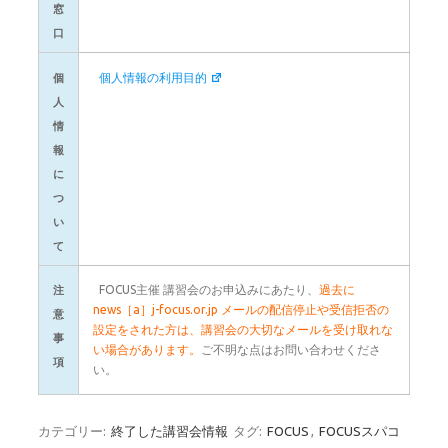
窓
口
個人情報の利用目的
個
人
情
報
に
つ
い
て
FOCUS主催 講習会のお申込みにあたり、
過去に
注
news［a］j-focus.or.jp メールの配信停止や受信拒否の
意
設定をされた方は、講習会の大切なメールを受け取れな
事
い場合があります。
ご不明な点はお問い合わせくださ
項
い。
カテゴリー:
終了した講習会情報
タグ:
FOCUS
,
FOCUSスパコ