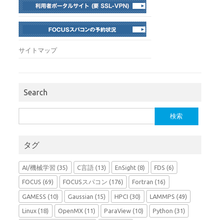
サイトマップ
Search
検
索:
タグ
AI/機械学習
(35)
C言語
(13)
EnSight
(8)
FDS
(6)
FOCUS
(69)
FOCUSスパコン
(176)
Fortran
(16)
GAMESS
(10)
Gaussian
(15)
HPCI
(30)
LAMMPS
(49)
Linux
(18)
OpenMX
(11)
ParaView
(10)
Python
(31)