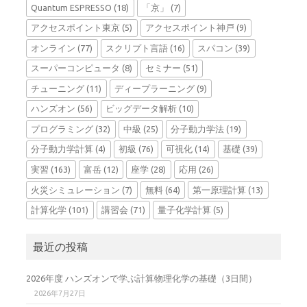
Quantum ESPRESSO
(18)
「京」
(7)
アクセスポイント東京
(5)
アクセスポイント神戸
(9)
オンライン
(77)
スクリプト言語
(16)
スパコン
(39)
スーパーコンピュータ
(8)
セミナー
(51)
チューニング
(11)
ディープラーニング
(9)
ハンズオン
(56)
ビッグデータ解析
(10)
プログラミング
(32)
中級
(25)
分子動力学法
(19)
分子動力学計算
(4)
初級
(76)
可視化
(14)
基礎
(39)
実習
(163)
富岳
(12)
座学
(28)
応用
(26)
火災シミュレーション
(7)
無料
(64)
第一原理計算
(13)
計算化学
(101)
講習会
(71)
量子化学計算
(5)
最近の投稿
2026年度 ハンズオンで学ぶ計算物理化学の基礎（3日間）
2026年7月27日