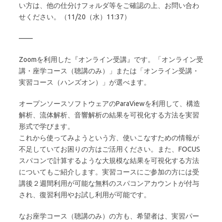
い方は、他の仕分けフォルダ等をご確認の上、お問い合わ
せください。（11/20（水）11:37）
——
Zoomを利用した『オンライン受講』です。「オンライン受
講・座学コース（聴講のみ）」または「オンライン受講・
実習コース（ハンズオン）」が選べます。
オープンソースソフトウェアのParaViewを利用して、構造
解析、流体解析、音響解析の結果を可視化する方法を実習
形式で学びます。
これから使ってみようという方、使いこなすための情報が
不足していてお困りの方はご活用ください。また、FOCUS
スパコンで計算するような大規模な結果を可視化する方法
についてもご紹介します。実習コースにご参加の方には受
講後２週間利用が可能な無料のスパコンアカウントが付与
され、復習利用やお試し利用が可能です。
なお座学コース（聴講のみ）の方も、希望者は、実習パー