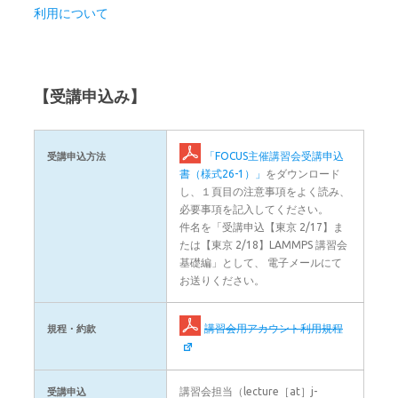
利用について
【受講申込み】
「FOCUS主催講習会受講申込
受講申込方法
書（様式26-1）」
をダウンロード
し、１頁目の注意事項をよく読み、
必要事項を記入してください。
件名を「受講申込【東京 2/17】ま
たは【東京 2/18】LAMMPS 講習会
基礎編」として、 電子メールにて
お送りください。
講習会用アカウント利用規程
規程・約款
講習会担当（lecture［at］j-
受講申込