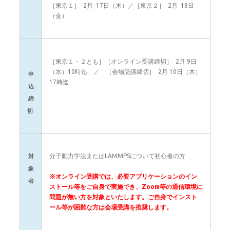
［東京１］ 2月 17日（木）／［東京２］ 2月 18日
（金）
［東京１・２とも］［オンライン受講締切］ 2月 9日
（水）10時迄 ／ ［会場受講締切］ 2月 10日（木）
申
17時迄
込
締
切
分子動力学法またはLAMMPSについて初心者の方
対
象
※オンライン受講では、必要アプリケーションのイン
者
ストール等をご自身で実施でき、Zoom等の通信環境に
問題が無い方を対象といたします。
ご自身でインスト
ール等が困難な方は会場受講を推奨します。