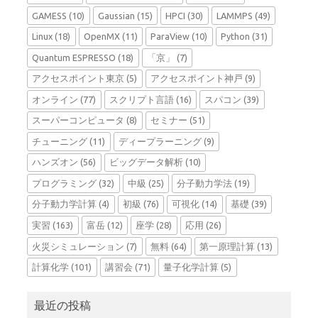
GAMESS
(10)
Gaussian
(15)
HPCI
(30)
LAMMPS
(49)
Linux
(18)
OpenMX
(11)
ParaView
(10)
Python
(31)
Quantum ESPRESSO
(18)
「京」
(7)
アクセスポイント東京
(5)
アクセスポイント神戸
(9)
オンライン
(77)
スクリプト言語
(16)
スパコン
(39)
スーパーコンピュータ
(8)
セミナー
(51)
チューニング
(11)
ディープラーニング
(9)
ハンズオン
(56)
ビッグデータ解析
(10)
プログラミング
(32)
中級
(25)
分子動力学法
(19)
分子動力学計算
(4)
初級
(76)
可視化
(14)
基礎
(39)
実習
(163)
富岳
(12)
座学
(28)
応用
(26)
火災シミュレーション
(7)
無料
(64)
第一原理計算
(13)
計算化学
(101)
講習会
(71)
量子化学計算
(5)
最近の投稿