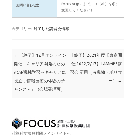
focus.or.jp）まで。（［at］を@に
お問い合わせ窓口
変更してください）
カテゴリー:
終了した講習会情報
投稿ナビゲーション
←
【終了】12月オンライン
【終了】2021年度【東京開
開催「キャリア開発のため
催 2022/2/17】LAMMPS講
のAI/機械学習～キャリアに
習会 応用（有機物・ポリマ
役立つ情報技術の体験のチ
ー）
→
ャンス～」（会場受講可）
計算科学振興財団メインサイトへ