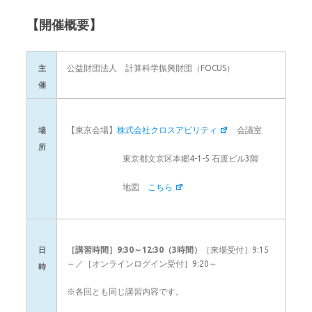
【開催概要】
公益財団法人 計算科学振興財団（FOCUS）
主
催
【東京会場】
株式会社クロスアビリティ
会議室
場
所
東京都文京区本郷4-1-5 石渡ビル3階
地図
こちら
［講習時間］9:30～12:30（3時間）
［来場受付］9:15
日
～／［オンラインログイン受付］9:20～
時
※各回とも同じ講習内容です。