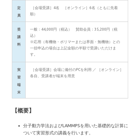
［会場受講］4名 ［オンライン］6名（ともに先着
定
順）
員
一般：44,000円（税込） 賛助会員：35,200円（税
受
込）
講
※応用（有機物・ポリマーまたは界面・無機物）との
料
一括申込の場合は上記金額の半額で受講いただけま
す。
［会場受講］会場に備付のPCを利用 ／ ［オンライン］
実
各自、受講者が端末を用意
習
端
末
【概要】
分子動力学法およびLAMMPSを用いた基礎的な計算に
ついて実習形式の講義を行います。