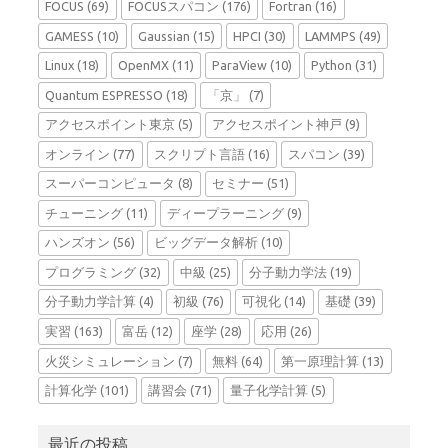
FOCUS
(69)
FOCUSスパコン
(176)
Fortran
(16)
GAMESS
(10)
Gaussian
(15)
HPCI
(30)
LAMMPS
(49)
Linux
(18)
OpenMX
(11)
ParaView
(10)
Python
(31)
Quantum ESPRESSO
(18)
「京」
(7)
アクセスポイント東京
(5)
アクセスポイント神戸
(9)
オンライン
(77)
スクリプト言語
(16)
スパコン
(39)
スーパーコンピュータ
(8)
セミナー
(51)
チューニング
(11)
ディープラーニング
(9)
ハンズオン
(56)
ビッグデータ解析
(10)
プログラミング
(32)
中級
(25)
分子動力学法
(19)
分子動力学計算
(4)
初級
(76)
可視化
(14)
基礎
(39)
実習
(163)
富岳
(12)
座学
(28)
応用
(26)
火災シミュレーション
(7)
無料
(64)
第一原理計算
(13)
計算化学
(101)
講習会
(71)
量子化学計算
(5)
最近の投稿