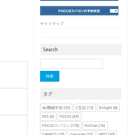
サイトマップ
Search
検
索:
タグ
AI/機械学習
(35)
C言語
(13)
EnSight
(8)
FDS
(6)
FOCUS
(69)
FOCUSスパコン
(176)
Fortran
(16)
GAMESS
(10)
Gaussian
(15)
HPCI
(30)