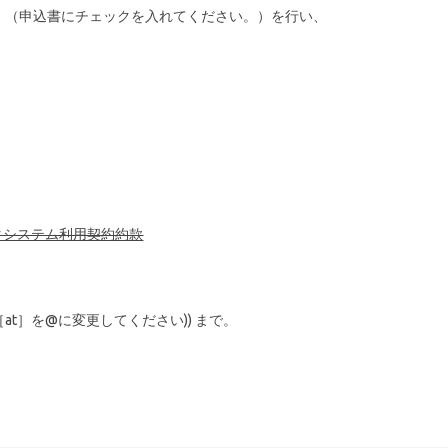
認」（申込書にチェックを入れてください。）を行い、
タシステム利用契約約款
p（［at］を@に変更してください)) まで。