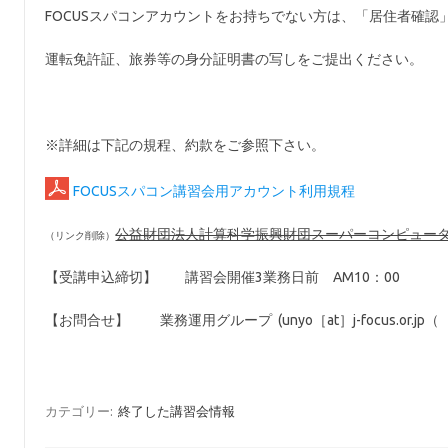
FOCUSスパコンアカウントをお持ちでない方は、「居住者確
運転免許証、旅券等の身分証明書の写しをご提出ください。
※詳細は下記の規程、約款をご参照下さい。
FOCUSスパコン講習会用アカウント利用規程
公益財団法人計算科学振興財団スーパーコンピュー
【受講申込締切】 講習会開催3業務日前 AM10：00
【お問合せ】 業務運用グループ (unyo［at］j-focus.or.j
カテゴリー:
終了した講習会情報