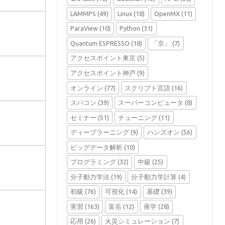
LAMMPS
(49)
Linux
(18)
OpenMX
(11)
ParaView
(10)
Python
(31)
Quantum ESPRESSO
(18)
「京」
(7)
アクセスポイント東京
(5)
アクセスポイント神戸
(9)
オンライン
(77)
スクリプト言語
(16)
スパコン
(39)
スーパーコンピュータ
(8)
セミナー
(51)
チューニング
(11)
ディープラーニング
(9)
ハンズオン
(56)
ビッグデータ解析
(10)
プログラミング
(32)
中級
(25)
分子動力学法
(19)
分子動力学計算
(4)
初級
(76)
可視化
(14)
基礎
(39)
実習
(163)
富岳
(12)
座学
(28)
応用
(26)
火災シミュレーション
(7)