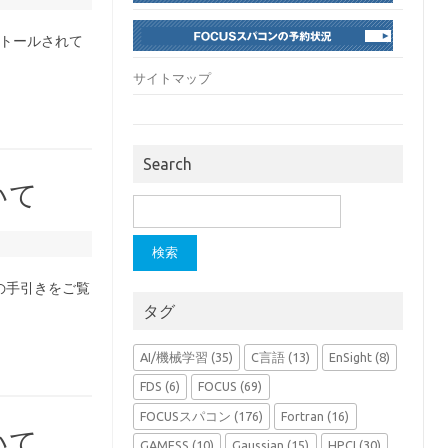
ストールされて
サイトマップ
Search
いて
検
索:
の手引きをご覧
タグ
AI/機械学習
(35)
C言語
(13)
EnSight
(8)
FDS
(6)
FOCUS
(69)
FOCUSスパコン
(176)
Fortran
(16)
いて
GAMESS
(10)
Gaussian
(15)
HPCI
(30)