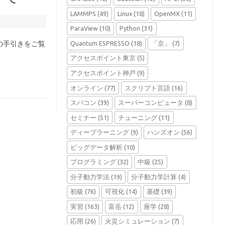
LAMMPS
(49)
Linux
(18)
OpenMX
(11)
ParaView
(10)
Python
(31)
Quantum ESPRESSO
(18)
「京」
(7)
の手引きをご覧
アクセスポイント東京
(5)
アクセスポイント神戸
(9)
オンライン
(77)
スクリプト言語
(16)
スパコン
(39)
スーパーコンピュータ
(8)
セミナー
(51)
チューニング
(11)
ディープラーニング
(9)
ハンズオン
(56)
ビッグデータ解析
(10)
プログラミング
(32)
中級
(25)
分子動力学法
(19)
分子動力学計算
(4)
初級
(76)
可視化
(14)
基礎
(39)
実習
(163)
富岳
(12)
座学
(28)
応用
(26)
火災シミュレーション
(7)