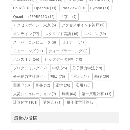
Linux
(18)
OpenMX
(11)
ParaView
(10)
Python
(31)
Quantum ESPRESSO
(18)
「京」
(7)
アクセスポイント東京
(5)
アクセスポイント神戸
(9)
オンライン
(77)
スクリプト言語
(16)
スパコン
(39)
スーパーコンピュータ
(8)
セミナー
(51)
チューニング
(11)
ディープラーニング
(9)
ハンズオン
(56)
ビッグデータ解析
(10)
プログラミング
(32)
中級
(25)
分子動力学法
(19)
分子動力学計算
(4)
初級
(76)
可視化
(14)
基礎
(39)
実習
(163)
富岳
(12)
座学
(28)
応用
(26)
火災シミュレーション
(7)
無料
(64)
第一原理計算
(13)
計算化学
(101)
講習会
(71)
量子化学計算
(5)
最近の投稿