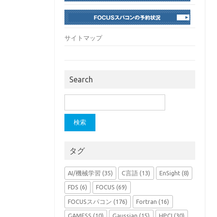
サイトマップ
Search
検
索:
タグ
AI/機械学習
(35)
C言語
(13)
EnSight
(8)
FDS
(6)
FOCUS
(69)
FOCUSスパコン
(176)
Fortran
(16)
GAMESS
(10)
Gaussian
(15)
HPCI
(30)