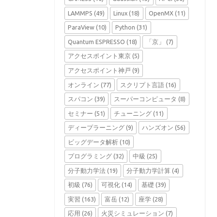
LAMMPS
(49)
Linux
(18)
OpenMX
(11)
ParaView
(10)
Python
(31)
Quantum ESPRESSO
(18)
「京」
(7)
アクセスポイント東京
(5)
アクセスポイント神戸
(9)
オンライン
(77)
スクリプト言語
(16)
スパコン
(39)
スーパーコンピュータ
(8)
セミナー
(51)
チューニング
(11)
ディープラーニング
(9)
ハンズオン
(56)
ビッグデータ解析
(10)
プログラミング
(32)
中級
(25)
分子動力学法
(19)
分子動力学計算
(4)
初級
(76)
可視化
(14)
基礎
(39)
実習
(163)
富岳
(12)
座学
(28)
応用
(26)
火災シミュレーション
(7)