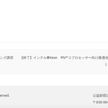
ニング講習
【終了】インテル®Xeon Phi™コプロセッサー向け最適
ミ
served.
公益財団法
〒650-