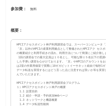
参加費：
無料
概要：
HPCIアクセスポイント神戸利用講習会では、スーパーコンピュータ「
「京」以外のHPCIの産業利用拠点として整備されたHPCIアク セスポ
の概要紹介と利用手続きの流れ、利用方法について簡潔にご紹介致しま
 1回の講習会での最大定員は１０名とし、可能な限り５名以下の受講者
した手厚い講習を心がけております。「京」やHPCIのアカウントをお
は2室の作業用個室で実際に10ギガビットイーサネット経由で毎秒1ギ
データ転送を実現するにはどう言った点に注意すれば良いか等を実習し
んでいただきます。

HPCIアクセスポイント神戸利用講習会プログラム

１）HPCIアクセスポイント神戸の概要

　1.1 設置目的

　1.2 紹介・申請・予約状況Webページ

　1.3 ネットワークと機器概要

　1.4 データ転送性能例
