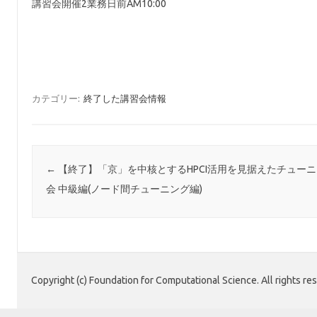
講習会開催2業務日前AM10:00
カテゴリー:
終了した講習会情報
投稿ナビゲーション
←
【終了】「京」を中核とするHPCI活用を見据えたチュー
会 中級編(ノード間チューニング編)
Copyright (c) Foundation for Computational Science. All rights re