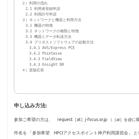
２）利用の流れ

　2.1 利用者登録申請

　2.2 利用許可申請　

３）ネットワークと機器と利用方法

　3.1 機器の特徴

　3.2 ネットワークの種類と特徴

　3.3 機器とデータ転送方法

　3.4 プリポストソフトウェアの起動方法

　　3.4.1 AVS/Express PCE

　　3.4.2 Pointwise

　　3.4.3 FieldView

　　3.4.3 Ensight DR

４）質疑応答

申し込み方法:
参加ご希望の方は、 request［at］j-focus.or.jp
（［at］を@に
件名を 「参加希望 HPCIアクセスポイント神戸利用講習会」 