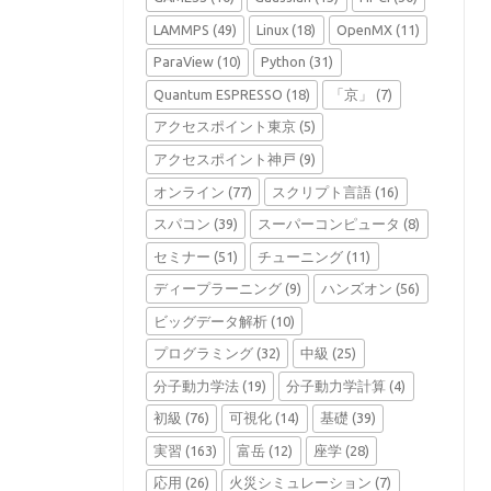
LAMMPS
(49)
Linux
(18)
OpenMX
(11)
ParaView
(10)
Python
(31)
Quantum ESPRESSO
(18)
「京」
(7)
アクセスポイント東京
(5)
アクセスポイント神戸
(9)
オンライン
(77)
スクリプト言語
(16)
スパコン
(39)
スーパーコンピュータ
(8)
セミナー
(51)
チューニング
(11)
ディープラーニング
(9)
ハンズオン
(56)
ビッグデータ解析
(10)
プログラミング
(32)
中級
(25)
分子動力学法
(19)
分子動力学計算
(4)
初級
(76)
可視化
(14)
基礎
(39)
実習
(163)
富岳
(12)
座学
(28)
応用
(26)
火災シミュレーション
(7)