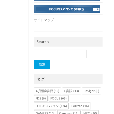
サイトマップ
Search
検
索:
タグ
AI/機械学習
(35)
C言語
(13)
EnSight
(8)
FDS
(6)
FOCUS
(69)
FOCUSスパコン
(176)
Fortran
(16)
GAMESS
(10)
Gaussian
(15)
HPCI
(30)