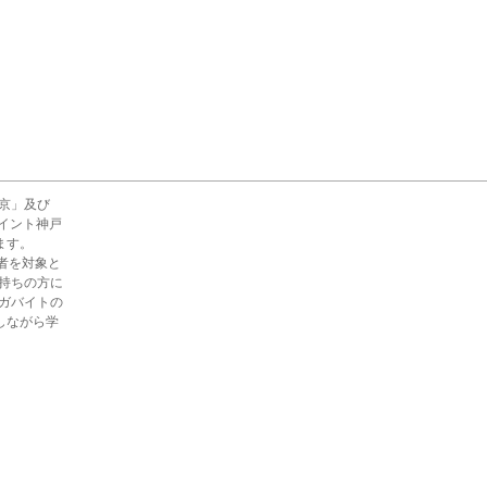
京」及び

イント神戸

す。

を対象と

持ちの方に

ガバイトの

ながら学
