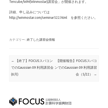
Tencube/WM(Winmostar)講習会」が開催されます。
詳細、申し込みについては
http://winmostar.com/seminar522.html を参照ください。
カテゴリー:
終了した講習会情報
投稿ナビゲーション
←
【終了】FOCUSスパコン
【開催報告】FOCUSスパコ
でのGaussian 09 利用講習会
ンでのGaussian 09 利用講習
(6月)
会（5/22）
→