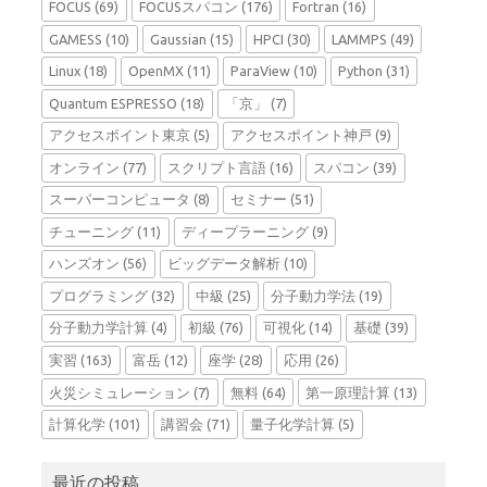
FOCUS
(69)
FOCUSスパコン
(176)
Fortran
(16)
GAMESS
(10)
Gaussian
(15)
HPCI
(30)
LAMMPS
(49)
Linux
(18)
OpenMX
(11)
ParaView
(10)
Python
(31)
Quantum ESPRESSO
(18)
「京」
(7)
アクセスポイント東京
(5)
アクセスポイント神戸
(9)
オンライン
(77)
スクリプト言語
(16)
スパコン
(39)
スーパーコンピュータ
(8)
セミナー
(51)
チューニング
(11)
ディープラーニング
(9)
ハンズオン
(56)
ビッグデータ解析
(10)
プログラミング
(32)
中級
(25)
分子動力学法
(19)
分子動力学計算
(4)
初級
(76)
可視化
(14)
基礎
(39)
実習
(163)
富岳
(12)
座学
(28)
応用
(26)
火災シミュレーション
(7)
無料
(64)
第一原理計算
(13)
計算化学
(101)
講習会
(71)
量子化学計算
(5)
最近の投稿