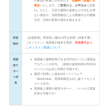
の参加の有無にかかわらず、
受講料（全額）が
発生
いたします。
ご留意の上、お申込みくださ
い。
ただし、天災や講師の急病などのやむを得
ない場合や、当財団都合による開催中止や開催
方式・日時の変更の場合を除きます。
［会場受講］実習室に備付のPCを利用（持参不要）
実習
［オンライン］受講者が端末を用意。
受講要件あり
端末
→
オンライン受講について
受講後２週間利用できるFOCUSスパコン講習会
受講
アカウントの付与。（講習の復習利用やFOCUS
後サ
スパコンのお試し利用が可能です）
ポー
講習で利用した統合GUIソフトウェア
ト特
「winmostar」受講者限定お試し版ライセンス
典
コード付与。
受講後２週間の復習サポート。（メールで質疑
応答が可能です）