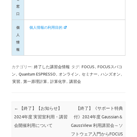
窓
口
個人情報の利用目的
個
人
情
報
カテゴリー:
終了した講習会情報
タグ:
FOCUS
,
FOCUSスパコ
ン
,
Quantum ESPRESSO
,
オンライン
,
セミナー
,
ハンズオン
,
実習
,
第一原理計算
,
計算化学
,
講習会
投稿ナビゲーション
←
【終了】【お知らせ】
【終了】《サポート特典
2024年度 実習室利用・講習
付》2024年度 Gaussian＆
会開催利用について
GaussView 利用講習会～ソ
フトウェア入門からFOCUS