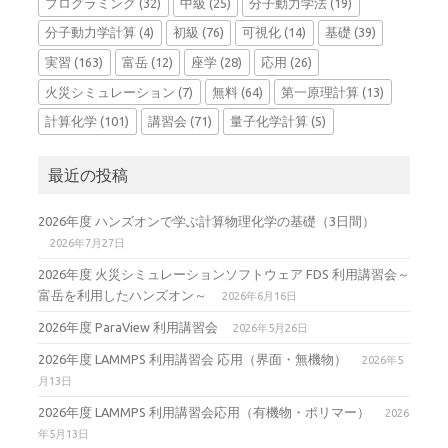
プログラミング
(32)
中級
(25)
分子動力学法
(19)
分子動力学計算
(4)
初級
(76)
可視化
(14)
基礎
(39)
実習
(163)
富岳
(12)
座学
(28)
応用
(26)
火災シミュレーション
(7)
無料
(64)
第一原理計算
(13)
計算化学
(101)
講習会
(71)
量子化学計算
(5)
最近の投稿
2026年度 ハンズオンで学ぶ計算物理化学の基礎（3日間）
2026年7月27日
2026年度 火災シミュレーションソフトウェア FDS 利用講習会～
富岳を利用したハンズオン～
2026年6月16日
2026年度 ParaView 利用講習会
2026年5月26日
2026年度 LAMMPS 利用講習会 応用（界面・無機物）
2026年5
月13日
2026年度 LAMMPS 利用講習会応用（有機物・ポリマー）
2026
年5月13日