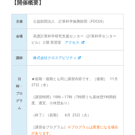
【開催概要】
公益財団法人 計算科学振興財団（FOCUS）
主催
高度計算科学研究支援センター（計算科学センター
会場
ビル）２階 実習室
アクセス
株式会社クロスアビリティ
講師
★前期・後期とも同じ講習内容です。［後期］ 11月
日
27日（水）
時・
プロ
［講習時間］10時～17時（7時間うち昼休憩1時間程
グラ
度。適宜、小休憩あり）
ム
（終了）［前期］ 6月 25日（火）
［講習会プログラム］
※プログラムは変更になる場合
があります。