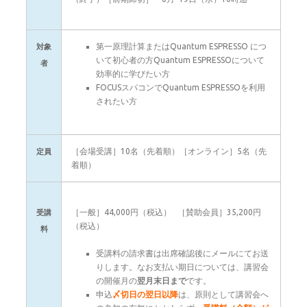
第一原理計算またはQuantum ESPRESSO につ
対象
いて初心者の方Quantum ESPRESSOについて
者
効率的に学びたい方
FOCUSスパコンでQuantum ESPRESSOを利用
されたい方
［会場受講］10名（先着順）［オンライン］5名（先
定員
着順）
［一般］44,000円（税込） ［賛助会員］35,200円
受講
（税込）
料
受講料の請求書は出席確認後にメールにてお送
りします。なお支払い期日については、講習会
の開催月の
翌月末日まで
です。
申込
〆切日の翌日以降
は、原則として
講習会
へ