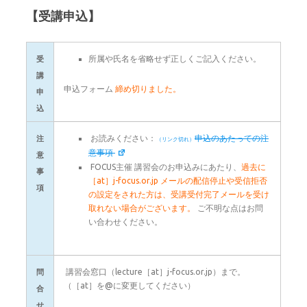
【受講申込】
所属や氏名を省略せず正しくご記入ください。
受
講
申込フォーム
締め切りました。
申
込
お読みください：
申込のあたっての注
注
意事項
意
FOCUS主催 講習会のお申込みにあたり、
過去に
事
［at］j-focus.or.jp メールの配信停止や受信拒否
項
の
設定
をされた方は、受講受付完了メールを受け
取れない場合がございます。
ご不明な点はお問
い合わせください。
講習会窓口（lecture［at］j-focus.or.jp）まで。
問
（［at］を@に変更してください）
合
せ