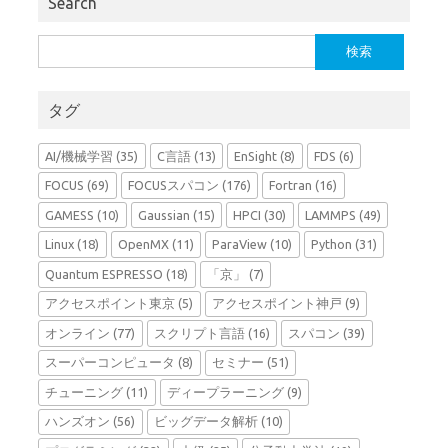
Search
検
索:
タグ
AI/機械学習
(35)
C言語
(13)
EnSight
(8)
FDS
(6)
FOCUS
(69)
FOCUSスパコン
(176)
Fortran
(16)
GAMESS
(10)
Gaussian
(15)
HPCI
(30)
LAMMPS
(49)
Linux
(18)
OpenMX
(11)
ParaView
(10)
Python
(31)
Quantum ESPRESSO
(18)
「京」
(7)
アクセスポイント東京
(5)
アクセスポイント神戸
(9)
オンライン
(77)
スクリプト言語
(16)
スパコン
(39)
スーパーコンピュータ
(8)
セミナー
(51)
チューニング
(11)
ディープラーニング
(9)
ハンズオン
(56)
ビッグデータ解析
(10)