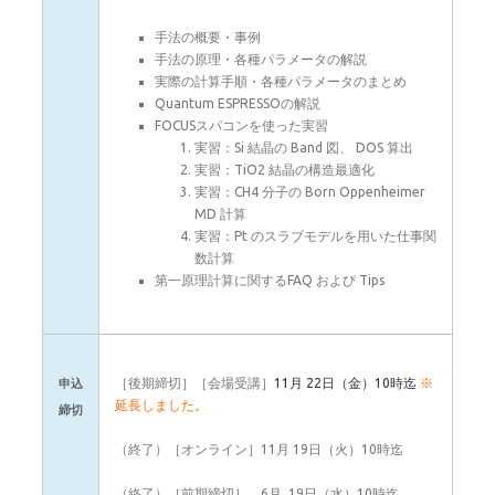
手法の概要・事例
手法の原理・各種パラメータの解説
実際の計算手順・各種パラメータのまとめ
Quantum ESPRESSOの解説
FOCUSスパコンを使った実習
実習：Si 結晶の Band 図、 DOS 算出
実習：TiO2 結晶の構造最適化
実習：CH4 分子の Born Oppenheimer
MD 計算
実習：Pt のスラブモデルを用いた仕事関
数計算
第一原理計算に関するFAQ および Tips
［後期締切］［会場受講］
11月 22日（金）10時迄
※
申込
延長しました。
締切
（終了）［オンライン］11月 19日（火）10時迄
（終了）［前期締切］ 6月 19日（水）10時迄