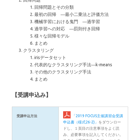
回帰問題
回帰問題とその分類
最初の回帰 ―最小二乗法と評価方法
機械学習における鬼門 ―過学習
過学習への対応 ―罰則付き回帰
様々な回帰モデル
まとめ
クラスタリング
irisデータセット
代表的なクラスタリング手法―k-means
その他のクラスタリング手法
まとめ
【受講申込み】
「2019 FOCUS主催講習会受講
受講申込方法
申込書（様式26-2)」
をダウンロー
ドし、１頁目の注意事項をよく読
み、必要事項を記入してください。