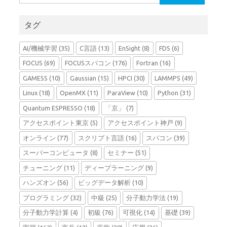
索:
タグ
AI/機械学習
(35)
C言語
(13)
EnSight
(8)
FDS
(6)
FOCUS
(69)
FOCUSスパコン
(176)
Fortran
(16)
GAMESS
(10)
Gaussian
(15)
HPCI
(30)
LAMMPS
(49)
Linux
(18)
OpenMX
(11)
ParaView
(10)
Python
(31)
Quantum ESPRESSO
(18)
「京」
(7)
アクセスポイント東京
(5)
アクセスポイント神戸
(9)
オンライン
(77)
スクリプト言語
(16)
スパコン
(39)
スーパーコンピュータ
(8)
セミナー
(51)
チューニング
(11)
ディープラーニング
(9)
ハンズオン
(56)
ビッグデータ解析
(10)
プログラミング
(32)
中級
(25)
分子動力学法
(19)
分子動力学計算
(4)
初級
(76)
可視化
(14)
基礎
(39)