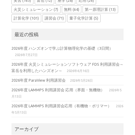
実習
(163)
富岳
(12)
座学
(28)
応用
(26)
火災シミュレーション
(7)
無料
(64)
第一原理計算
(13)
計算化学
(101)
講習会
(71)
量子化学計算
(5)
最近の投稿
2026年度 ハンズオンで学ぶ計算物理化学の基礎（3日間）
2026年7月27日
2026年度 火災シミュレーションソフトウェア FDS 利用講習会～
富岳を利用したハンズオン～
2026年6月16日
2026年度 ParaView 利用講習会
2026年5月26日
2026年度 LAMMPS 利用講習会 応用（界面・無機物）
2026年5
月13日
2026年度 LAMMPS 利用講習会応用（有機物・ポリマー）
2026
年5月13日
アーカイブ