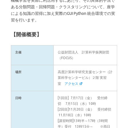
機械学習を実際に利活用するにあたり、その具体的手法で
ある分類問題・回帰問題・クラスタリングについて、座学
による知識の習得に加え実際のGUI Python 統合環境での実
習を行います。
【開催概要】
公益財団法人 計算科学振興財団
主催
（FOCUS）
高度計算科学研究支援センター（計
場所
算科学センタービル）２階 実習
室
アクセス
[1回目] 7月17日（金） 受付締
日時
切 7月15日（水）10時
[2回目]11月20日（金） 受付締切
11月18日（水）10時
[講習時間]13時半～17時（3時間
半）受付 13時15分～ ※両日