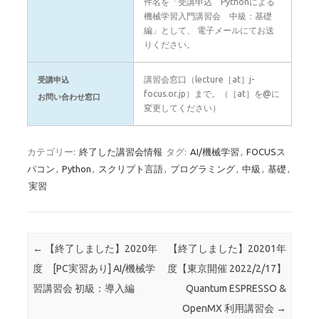
件名を「受講申込 Pythonによる
機械学習入門講習会 中級：基礎
編」として、 電子メールにてお送
りください。
講習会窓口（lecture［at］j-
受講申込
focus.or.jp）まで。（［at］を@に
お問い合わせ窓口
変更してください）
カテゴリー:
終了した講習会情報
タグ:
AI/機械学習
,
FOCUSス
パコン
,
Python
,
スクリプト言語
,
プログラミング
,
中級
,
基礎
,
実習
投稿ナビゲーション
←
【終了しました】2020年
【終了しました】20201年
度 [PC実習あり] AI/機械学
度【東京開催 2022/2/17】
習講習会 初級：導入編
Quantum ESPRESSO &
OpenMX 利用講習会
→