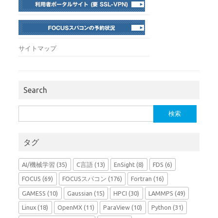
サイトマップ
Search
検
索:
タグ
AI/機械学習
(35)
C言語
(13)
EnSight
(8)
FDS
(6)
FOCUS
(69)
FOCUSスパコン
(176)
Fortran
(16)
GAMESS
(10)
Gaussian
(15)
HPCI
(30)
LAMMPS
(49)
Linux
(18)
OpenMX
(11)
ParaView
(10)
Python
(31)