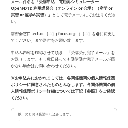
メール件名を
「受講申込 電磁界シミュレーター
OpenFDTD 利用講習会（オンライン or 会場）（座学 or
実習 or 座学&実習）」
として電子メールにてお送りくださ
い。
講習会窓口 lecture［at］j-focus.or.jp（［at］を@に変更し
てください）まで送付をお願い致します。
申込み内容を確認させて頂き、「受講受付完了メール」を
お送りします。もし数日経っても受講受付完了メールが届
かない場合はお問い合わせください。
※お申込みにおかれましては、各関係機関の個人情報保護
ポリシーに同意されたものとみなします。各関係機関の個
人情報保護ポリシー詳細については下記【参照】をご確認
ください。
以下のとおり受講申し込みします。

.
