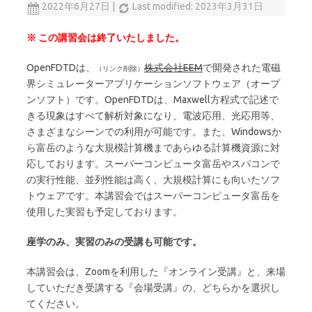
2022年6月27日
|
Last modified: 2023年3月31日
※ この講習会は終了いたしました。
OpenFDTDは、
株式会社EEM
で開発された電磁
界シミュレーターアプリケーションソフトウェア（オープ
ンソフト）です。OpenFDTDは、Maxwell方程式で記述で
きる現象はすべて解析対象になり、電波応用、光応用等、
さまざまなシーンでの利用が可能です。また、Windowsか
ら富岳のような大規模計算機まであらゆる計算機資源に対
応しております。スーパーコンピュータ富岳やスパコンで
の実行性能、並列性能は高く、大規模計算にも向いたソフ
トウェアです。本講習会ではスーパーコンピュータ富岳を
使用した実習も予定しております。
座学のみ、実習のみの受講も可能です。
本講習会は、Zoomを利用した『オンライン受講』と、来場
していただき受講する『会場受講』の、どちらかを選択し
てください。