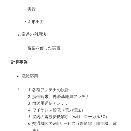
・実行
・図形出力
富岳の利用法
・富岳を使った実習
計算事例
電波応用
各種アンテナの設計
携帯端末、携帯基地局アンテナ
放送用送信アンテナ
ワイヤレス給電（電力伝送）
屋内の電波伝搬解析（wifi、ローカル5G）
交通機関のwifiサービス（新幹線、航空機、電
車）