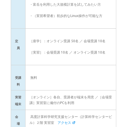
・富岳を利用した大規模計算を試してみたい方
・（実習希望者）初歩的なLinux操作が可能な方
［座学］：オンライン受講 50名 ／ 会場受講 10名
定
員
［実習］：
会場受講 10名 ／ オンライン受講 10名
無料
受講
料
［オンライン］各自、受講者が端末を用意 ／［会場受
実習
講］実習室に備付のPCを利用
端末
高度計算科学研究支援センター（計算科学センタービ
会
ル）２階 実習室
アクセス
場