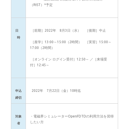
（RIST）*予定
［前期］2022年 8月3日（水） ［後期］中止
日
時
［座学］13:00～15:00（2時間） ［実習］15:00～
17:00（2時間）
［オンライン ログイン受付］12:50～ ／［来場受
付］12:45～
2022年 7月22日（金）10時迄
申込
締切
・電磁界シミュレーターOpenFDTDの利用方法を習得
対象
したい方
者