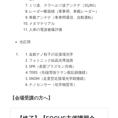
ミリ波、テラヘルツ波アンテナ（5G/6G）
レーダー断面積（軍事用、車載レーダー）
車載アンテナ（車車間通信、自動運転）
メタマテリアル
人体の電波被爆評価
光応用
金銀ナノ粒子の近接場光学
フォトニック結晶光導波路
SPR（表面プラズモン共鳴）
TERS（先端増強ラマン散乱顕微鏡）
SNOM（走査型近接場光学顕微鏡）
ナノセンサー（化学物質等）
【会場受講の方へ】