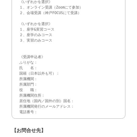
《いずれかを選択》

１、オンライン受講（Zoomにて参加）

２、会場受講（神戸FOCUSにて受講）

《いずれかを選択》

１、座学&実習コース

２、座学のみコース

３、実習のみコース 

《受講申込者》

ふりがな：

氏　　名：

国籍（日本以外も可）：

所属機関：

所属部門：

役　　職：

所属機関住所：

居住地（国内／国外の別）国名：

所属機関発行のメールアドレス：

電話番号：
【お問合せ先】