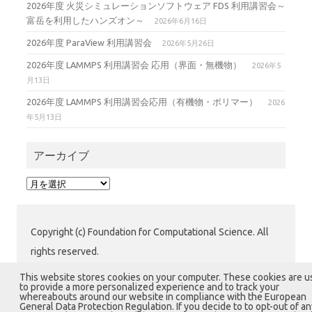
2026年度 火災シミュレーションソフトウェア FDS 利用講習会～
富岳を利用したハンズオン～
2026年6月16日
2026年度 ParaView 利用講習会
2026年5月26日
2026年度 LAMMPS 利用講習会 応用（界面・無機物）
2026年5
月13日
2026年度 LAMMPS 利用講習会応用（有機物・ポリマー）
2026
年5月13日
アーカイブ
ア
ー
カ
イ
Copyright (c) Foundation for Computational Science. All
ブ
rights reserved.
公益財団法人 計算科学振興財団 (FOCUS) 運用グループ
This website stores cookies on your computer. These cookies are 
to provide a more personalized experience and to track your
〒650-0047 兵庫県神戸市中央区港島南町7-1-28 計算科
whereabouts around our website in compliance with the European
General Data Protection Regulation. If you decide to to opt-out of an
学センタービル1階