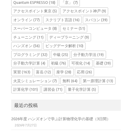
Quantum ESPRESSO
(18)
「京」
(7)
アクセスポイント東京
(5)
アクセスポイント神戸
(9)
オンライン
(77)
スクリプト言語
(16)
スパコン
(39)
スーパーコンピュータ
(8)
セミナー
(51)
チューニング
(11)
ディープラーニング
(9)
ハンズオン
(56)
ビッグデータ解析
(10)
プログラミング
(32)
中級
(25)
分子動力学法
(19)
分子動力学計算
(4)
初級
(76)
可視化
(14)
基礎
(39)
実習
(163)
富岳
(12)
座学
(28)
応用
(26)
火災シミュレーション
(7)
無料
(64)
第一原理計算
(13)
計算化学
(101)
講習会
(71)
量子化学計算
(5)
最近の投稿
2026年度 ハンズオンで学ぶ計算物理化学の基礎（3日間）
2026年7月27日