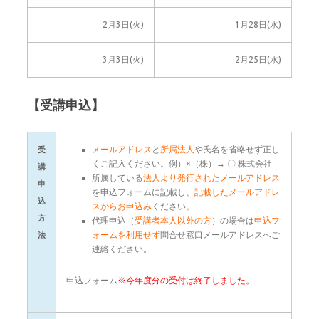
2月3日(火)
1月28日(水)
3月3日(火)
2月25日(水)
【受講申込】
メールアドレス
と
所属法人
や氏名を省略せず正し
受
くご記入ください。例）×（株）→ 〇 株式会社
講
所属している
法人より発行されたメールアドレス
申
を申込フォームに記載し、
記載したメールアドレ
込
スからお申込み
ください。
方
代理申込（
受講者本人以外の方
）の場合は
申込フ
ォームを利用せず
問合せ窓口メールアドレスへご
法
連絡ください。
申込フォーム
※今年度分の受付は終了しました。