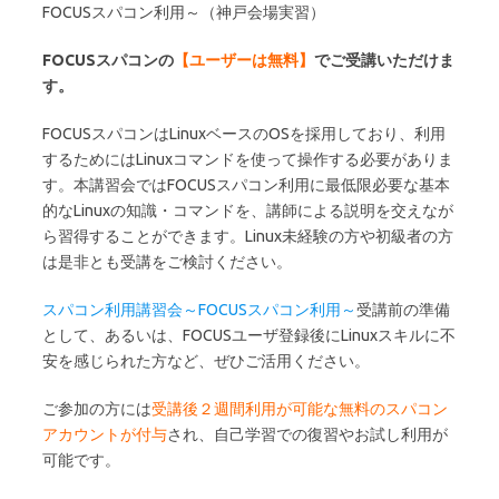
FOCUSスパコン利用～（神戸会場実習）
FOCUSスパコンの
【ユーザーは無料】
でご受講いただけま
す。
FOCUSスパコンはLinuxベースのOSを採用しており、利用
するためにはLinuxコマンドを使って操作する必要がありま
す。本講習会ではFOCUSスパコン利用に最低限必要な基本
的なLinuxの知識・コマンドを、講師による説明を交えなが
ら習得することができます。Linux未経験の方や初級者の方
は是非とも受講をご検討ください。
スパコン利用講習会～FOCUSスパコン利用～
受講前の準備
として、あるいは、FOCUSユーザ登録後にLinuxスキルに不
安を感じられた方など、ぜひご活用ください。
ご参加の方には
受講後２週間利用が可能な無料のスパコン
アカウントが付与
され、自己学習での復習やお試し利用が
可能です。