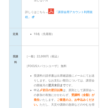
当しない方
詳しくはこちら→
「講習会用アカウント利用規
程」
10名（先着順）
定員
［一般］22,000円（税込）
受講
料
［FOCUSスパコンユーザ］ 無料
受講料の請求書は出席確認後にメールにてお送
りします。なお支払い期日については、講習会
の開催月の
翌月末日まで
です。
申込
〆切日の翌日以降
は、原則として
講習会
へ
の参加の有無にかかわらず、
受講料（全額）が
発生
いたします。
ご留意の上、お申込みくださ
い。
ただし、天災や講師の急病などのやむを得