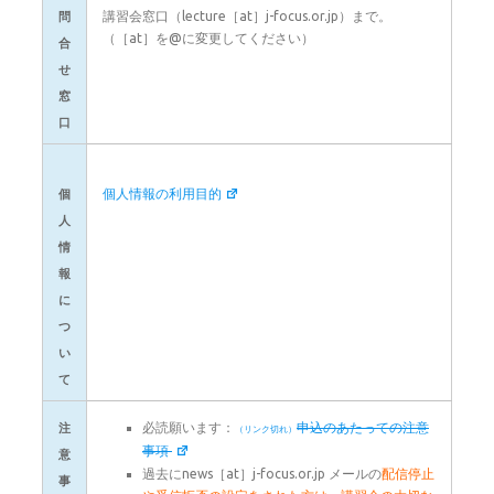
講習会窓口（lecture［at］j-focus.or.jp）まで。
問
（［at］を@に変更してください）
合
せ
窓
口
個人情報の利用目的
個
人
情
報
に
つ
い
て
必読願います：
申込のあたっての注意
注
事項
意
過去にnews［at］j-focus.or.jp メールの
配信停止
事