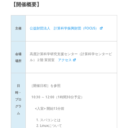
【開催概要】
公益財団法人 計算科学振興財団（FOCUS）
主催
高度計算科学研究支援センター（計算科学センタービ
会場
ル）２階 実習室
アクセス
場所
［開催日程］を参照
日
時・
10:30 ～ 12:00（1時間30分予定）
プロ
グラ
<入室> 開始15分前
ム
スパコンとは
Linuxについて