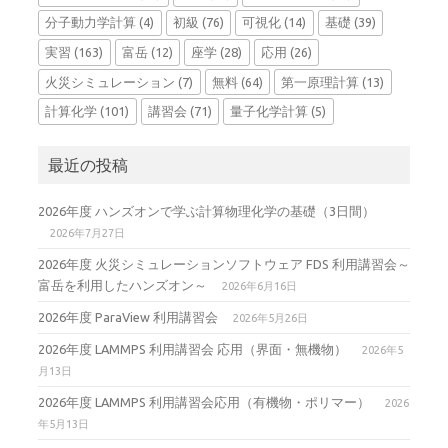
分子動力学計算
(4)
初級
(76)
可視化
(14)
基礎
(39)
実習
(163)
富岳
(12)
座学
(28)
応用
(26)
火災シミュレーション
(7)
無料
(64)
第一原理計算
(13)
計算化学
(101)
講習会
(71)
量子化学計算
(5)
最近の投稿
2026年度 ハンズオンで学ぶ計算物理化学の基礎（3日間）
2026年7月27日
2026年度 火災シミュレーションソフトウェア FDS 利用講習会～
富岳を利用したハンズオン～
2026年6月16日
2026年度 ParaView 利用講習会
2026年5月26日
2026年度 LAMMPS 利用講習会 応用（界面・無機物）
2026年5
月13日
2026年度 LAMMPS 利用講習会応用（有機物・ポリマー）
2026
年5月13日