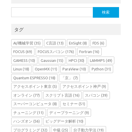
検
索:
タグ
AI/機械学習
(35)
C言語
(13)
EnSight
(8)
FDS
(6)
FOCUS
(69)
FOCUSスパコン
(176)
Fortran
(16)
GAMESS
(10)
Gaussian
(15)
HPCI
(30)
LAMMPS
(49)
Linux
(18)
OpenMX
(11)
ParaView
(10)
Python
(31)
Quantum ESPRESSO
(18)
「京」
(7)
アクセスポイント東京
(5)
アクセスポイント神戸
(9)
オンライン
(77)
スクリプト言語
(16)
スパコン
(39)
スーパーコンピュータ
(8)
セミナー
(51)
チューニング
(11)
ディープラーニング
(9)
ハンズオン
(56)
ビッグデータ解析
(10)
プログラミング
(32)
中級
(25)
分子動力学法
(19)