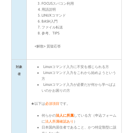
FOCUSスパコン利用
用語説明
LINUXコマンド
BASH入門
ファイル転送
参考、TIPS
<解散> 質疑応答
Linuxコマンド入力に不安を感じられる方
対象
Linuxコマンド入力をこれから始めようという
者
方
Linuxコマンド入力が必要だが何から学べばよ
いのかお困りの方
★以下は
必須項目
です。
何らかの
法人に所属
している方（申込フォーム
に
法人所属確認あり
）
日本国内居住者であること、かつ特定類型に該