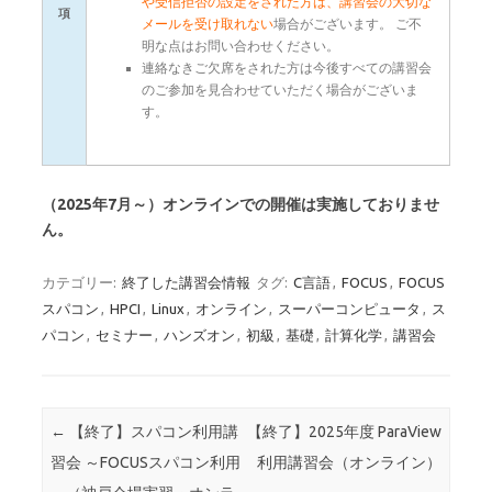
や受信拒否の設定をされた方は、講習会の大切な
項
メールを受け取れない
場合がございます。 ご不
明な点はお問い合わせください。
連絡なきご欠席をされた方は今後すべての講習会
のご参加を見合わせていただく場合がございま
す。
（2025年7月～）オンラインでの開催は実施しておりませ
ん。
カテゴリー:
終了した講習会情報
タグ:
C言語
,
FOCUS
,
FOCUS
スパコン
,
HPCI
,
Linux
,
オンライン
,
スーパーコンピュータ
,
ス
パコン
,
セミナー
,
ハンズオン
,
初級
,
基礎
,
計算化学
,
講習会
投稿ナビゲーション
←
【終了】スパコン利用講
【終了】2025年度 ParaView
習会 ～FOCUSスパコン利用
利用講習会（オンライン）