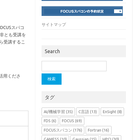
サイトマップ
OCUSスパコ
是非とも受講を
ら受講するこ
Search
検
索:
ご活用くださ
タグ
AI/機械学習
(35)
C言語
(13)
EnSight
(8)
FDS
(6)
FOCUS
(69)
FOCUSスパコン
(176)
Fortran
(16)
GAMESS
(10)
Gaussian
(15)
HPCI
(30)