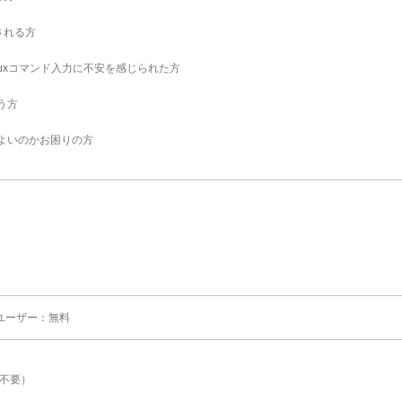
される方
nuxコマンド入力に不安を感じられた方
う方
ばよいのかお困りの方
ンユーザー：無料
参不要）