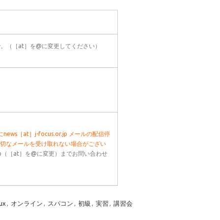
jp）まで。（［at］を@に変更してください）
news［at］j-focus.or.jp メールの配信停
大切なメールを受け取れない場合がござい
us.or.jp（［at］を@に変更）までお問い合わせ
nux
,
オンライン
,
スパコン
,
初級
,
実習
,
講習会