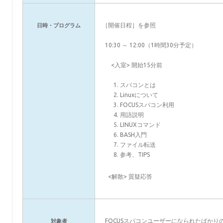
［開催日程］を参照
日時・プログラム
10:30 ～ 12:00（1時間30分予定）
<入室> 開始15分前
スパコンとは
Linuxについて
FOCUSスパコン利用
用語説明
LINUXコマンド
BASH入門
ファイル転送
参考、TIPS
<解散> 質疑応答
FOCUSスパコンユーザーになられたばかり
対象者