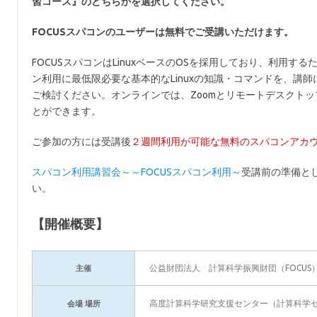
習コース』のどちらかを選択してください。
FOCUSスパコンのユーザーは無料でご受講いただけます。
FOCUSスパコンはLinuxベースのOSを採用しており、利用す
ン利用に最低限必要な基本的なLinuxの知識・コマンドを、講師
ご検討ください。オンラインでは、Zoomとリモートデスクト
とができます。
ご参加の方には受講後
２週間利用が可能な無料のスパコンアカ
スパコン利用講習会～～FOCUSスパコン利用～
受講前の準備とし
い。
【開催概要】
公益財団法人 計算科学振興財団（FOCUS
主催
高度計算科学研究支援センター（計算科学
会場 場所