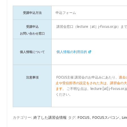
申込フォーム
受講申込方法
講習会窓口（lecture［at］j-focus.or.
受講申込
お問い合わせ窓口
個人情報の利用目的
個人情報について
FOCUS主催 講習会のお申込みにあたり、
過去に
注意事項
止や受信拒否の設定をされた方は、講習会の
ます。
ご不明な点は、lecture [at] j-foc
ください。
カテゴリー:
終了した講習会情報
タグ:
FOCUS
,
FOCUSスパコン
,
Li