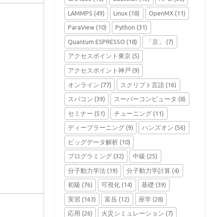
LAMMPS
(49)
Linux
(18)
OpenMX
(11)
ParaView
(10)
Python
(31)
Quantum ESPRESSO
(18)
「京」
(7)
アクセスポイント東京
(5)
アクセスポイント神戸
(9)
オンライン
(77)
スクリプト言語
(16)
スパコン
(39)
スーパーコンピュータ
(8)
セミナー
(51)
チューニング
(11)
ディープラーニング
(9)
ハンズオン
(56)
ビッグデータ解析
(10)
プログラミング
(32)
中級
(25)
分子動力学法
(19)
分子動力学計算
(4)
初級
(76)
可視化
(14)
基礎
(39)
実習
(163)
富岳
(12)
座学
(28)
応用
(26)
火災シミュレーション
(7)