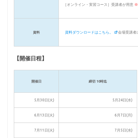
［オンライン・実習コース］受講者が用意
資料ダウンロードはこちら。
会場受講者
資料
【開催日程】
開催日
締切 10時迄
5月30日(火)
5月24日(水)
6月13日(火)
6月7日(月)
7月11日(火)
7月5日(水)