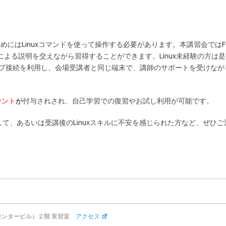
るためにはLinuxコマンドを使って操作する必要があります。本講習会ではF
による説明を交えながら習得することができます。Linux未経験の方は
ップ接続を利用し、会場受講者と同じ端末で、講師のサポートを受けなが
ウント
が
付与されされ、自己学習での復習やお試し利用が可能です。
て、あるいは受講後のLinuxスキルに不安を感じられた方など、ぜひ
）
センタービル）２階 実習室
アクセス