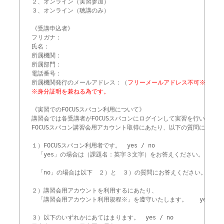
２、オンライン（実習参加）

３、オンライン（聴講のみ） 

《受講申込者》

フリガナ：

氏名：

所属機関：

所属部門：

電話番号：

所属機関発行のメールアドレス：（
フリーメールアドレス不可※
《実習でのFOCUSスパコン利用について》

講習会では各受講者がFOCUSスパコンにログインして実習を行います。
FOCUSスパコン講習会用アカウント取得にあたり、以下の質問に　yes/
１）FOCUSスパコン利用者です。　yes / no

　「yes」の場合は（課題名：英字３文字）をお答えください。（　　　
　「no」の場合は以下　２）と　３）の質問にお答えください。

２）講習会用アカウントを利用するにあたり、

　「講習会用アカウント利用規程※」を遵守いたします。　　yes / no
３）以下のいずれかにあてはまります。　yes / no
