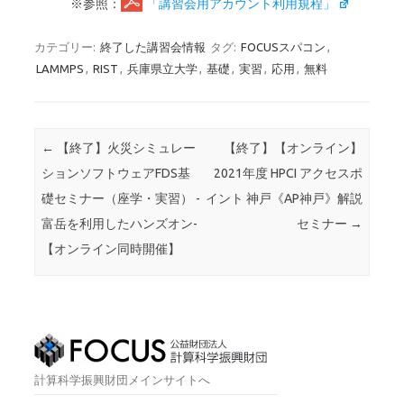
※参照：
「講習会用アカウント利用規程」
カテゴリー:
終了した講習会情報
タグ:
FOCUSスパコン
,
LAMMPS
,
RIST
,
兵庫県立大学
,
基礎
,
実習
,
応用
,
無料
投稿ナビゲーション
←
【終了】火災シミュレー
【終了】【オンライン】
ションソフトウェアFDS基
2021年度 HPCI アクセスポ
礎セミナー（座学・実習） -
イント 神戸《AP神戸》解説
富岳を利用したハンズオン-
セミナー
→
【オンライン同時開催】
計算科学振興財団メインサイトへ