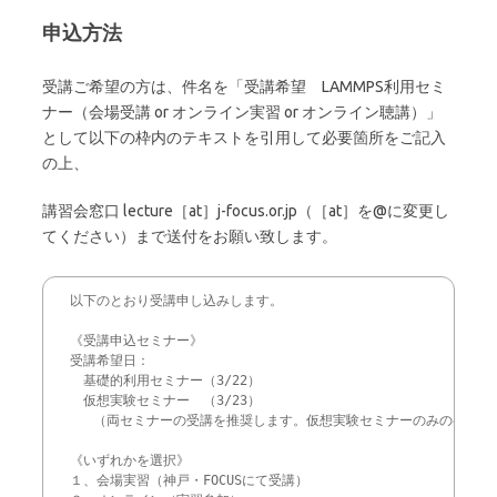
申込方法
受講ご希望の方は、件名を「受講希望 LAMMPS利用セミ
ナー（会場受講 or オンライン実習 or オンライン聴講）」
として以下の枠内のテキストを引用して必要箇所をご記入
の上、
講習会窓口 lecture［at］j-focus.or.jp（［at］を@に変更し
てください）まで送付をお願い致します。
以下のとおり受講申し込みします。

《受講申込セミナー》

受講希望日：

　基礎的利用セミナー（3/22）

　仮想実験セミナー　（3/23）

   （両セミナーの受講を推奨します。仮想実験セミナーのみの参加を希
《いずれかを選択》

１、会場実習（神戸・FOCUSにて受講）
