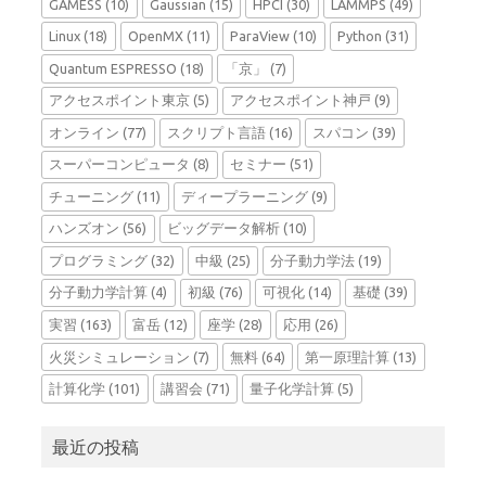
GAMESS
(10)
Gaussian
(15)
HPCI
(30)
LAMMPS
(49)
Linux
(18)
OpenMX
(11)
ParaView
(10)
Python
(31)
Quantum ESPRESSO
(18)
「京」
(7)
アクセスポイント東京
(5)
アクセスポイント神戸
(9)
オンライン
(77)
スクリプト言語
(16)
スパコン
(39)
スーパーコンピュータ
(8)
セミナー
(51)
チューニング
(11)
ディープラーニング
(9)
ハンズオン
(56)
ビッグデータ解析
(10)
プログラミング
(32)
中級
(25)
分子動力学法
(19)
分子動力学計算
(4)
初級
(76)
可視化
(14)
基礎
(39)
実習
(163)
富岳
(12)
座学
(28)
応用
(26)
火災シミュレーション
(7)
無料
(64)
第一原理計算
(13)
計算化学
(101)
講習会
(71)
量子化学計算
(5)
最近の投稿