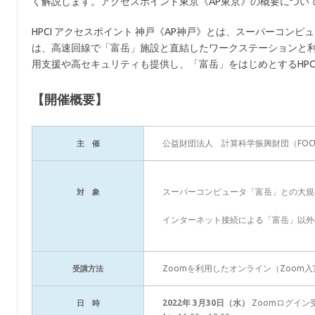
く解説します。アクセスポイント東京《AP東京》の概要につい
HPCI アクセスポイント 神戸《AP神戸》とは、スーパーコン
は、高速回線で「富岳」施設と直結したワークステーションと利
用支援や高セキュリティも提供し、「富岳」をはじめとするHP
【開催概要】
公益財団法人 計算科学振興財団（FOC
主 催
スーパーコンピュータ「富岳」との大規
対 象
インターネット接続による「富岳」以外の
Zoomを利用したオンライン（Zoom入
受講方法
2022年 3月30日（水）
Zoomログイン
日 時