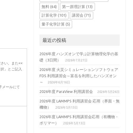
無料
(64)
第一原理計算
(13)
計算化学
(101)
講習会
(71)
量子化学計算
(5)
最近の投稿
2026年度 ハンズオンで学ぶ計算物理化学の基
礎（3日間）
2026年7月27日
さい。また<<
※選択」とご記入
2026年度 火災シミュレーションソフトウェア
FDS 利用講習会～富岳を利用したハンズオン
～
2026年6月16日
電子メールにて
2026年度 ParaView 利用講習会
2026年5月26日
2026年度 LAMMPS 利用講習会 応用（界面・無
機物）
2026年5月13日
2026年度 LAMMPS 利用講習会応用（有機物・
ポリマー）
2026年5月13日