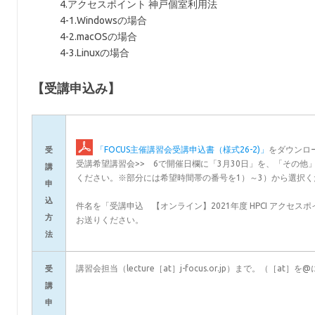
4.アクセスポイント 神戸個室利用法
4-1.Windowsの場合
4-2.macOSの場合
4-3.Linuxの場合
【受講申込み】
「FOCUS主催講習会受講申込書（様式26-2)」
をダウンロ
受
受講希望講習会>> 6で開催日欄に「3月30日」を、「その他」に、
講
ください。※部分には希望時間帯の番号を1）～3）から選択く
申
込
件名を「受講申込 【オンライン】2021年度 HPCI アクセスポ
方
お送りください。
法
講習会担当（lecture［at］j-focus.or.jp）まで。（［at
受
講
申