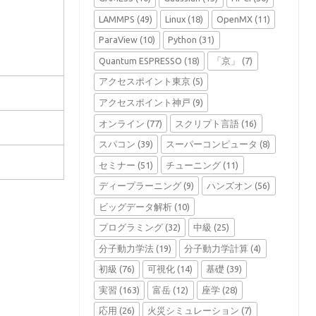
LAMMPS
(49)
Linux
(18)
OpenMX
(11)
ParaView
(10)
Python
(31)
Quantum ESPRESSO
(18)
「京」
(7)
アクセスポイント東京
(5)
アクセスポイント神戸
(9)
オンライン
(77)
スクリプト言語
(16)
スパコン
(39)
スーパーコンピュータ
(8)
セミナー
(51)
チューニング
(11)
ディープラーニング
(9)
ハンズオン
(56)
ビッグデータ解析
(10)
プログラミング
(32)
中級
(25)
分子動力学法
(19)
分子動力学計算
(4)
初級
(76)
可視化
(14)
基礎
(39)
実習
(163)
富岳
(12)
座学
(28)
応用
(26)
火災シミュレーション
(7)