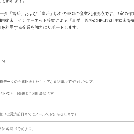
ても触れます。
ピュータ「富岳」および「富岳」以外のHPCIの産業利用拠点です。2室の
用端末、インターネット接続による「富岳」以外のHPCIの利用端末を
CIを利用する企業を強力にサポートします。
US）
模データの高速転送をセキュアな直結環境で実行したい方。
HPCI利用端末をご利用希望の方
室IDは受講前日までにメールでお知らせします）
受付 各回10分前より。