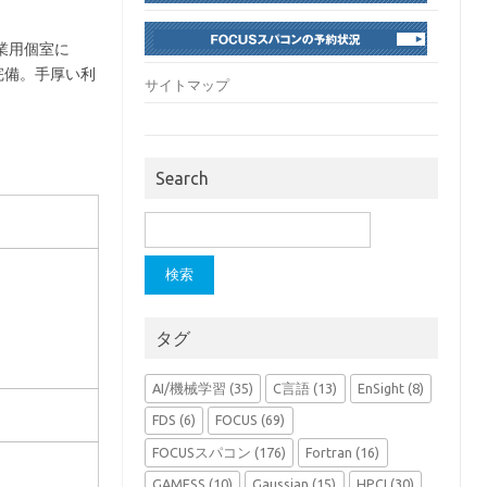
作業用個室に
完備。手厚い利
サイトマップ
Search
検
索:
タグ
AI/機械学習
(35)
C言語
(13)
EnSight
(8)
FDS
(6)
FOCUS
(69)
FOCUSスパコン
(176)
Fortran
(16)
GAMESS
(10)
Gaussian
(15)
HPCI
(30)