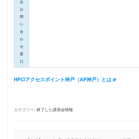
込
お
問
い
合
わ
せ
窓
口
HPCIアクセスポイント神戸（AP神戸）とは
カテゴリー:
終了した講習会情報