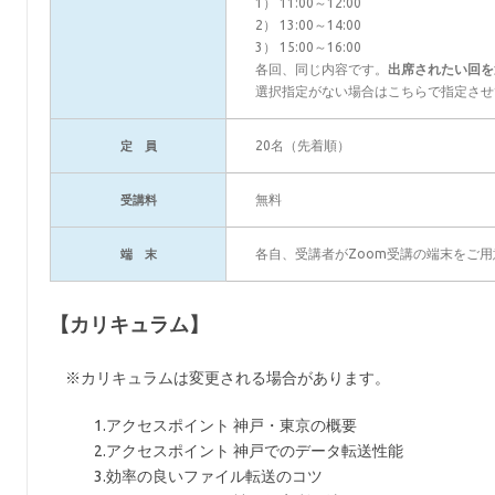
1） 11:00～12:00
2） 13:00～14:00
3） 15:00～16:00
各回、同じ内容です。
出席されたい回を
選択指定がない場合はこちらで指定させ
20名（先着順）
定 員
無料
受講料
各自、受講者がZoom受講の端末をご用
端 末
【カリキュラム】
※カリキュラムは変更される場合があります。
1.アクセスポイント 神戸・東京の概要
2.アクセスポイント 神戸でのデータ転送性能
3.効率の良いファイル転送のコツ