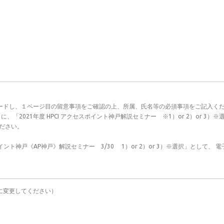
ードし、１ページ目の留意事項をご確認の上、所属、氏名等の必須事項をご記入くだ
「2021年度 HPCI アクセスポイント神戸解説セミナー ※1）or 2）or 3）
ださい。
イント神戸《AP神戸》解説セミナー 3/30 1）or 2）or 3）※選択」として、 
］を@に変更してください）