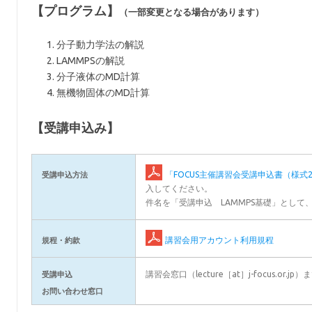
【プログラム】
（一部変更となる場合があります）
分子動力学法の解説
LAMMPSの解説
分子液体のMD計算
無機物固体のMD計算
【受講申込み】
「FOCUS主催講習会受講申込書（様式2
受講申込方法
入してください。
件名を「受講申込 LAMMPS基礎」として
講習会用アカウント利用規程
規程・約款
講習会窓口（lecture［at］j-focus.o
受講申込
お問い合わせ窓口