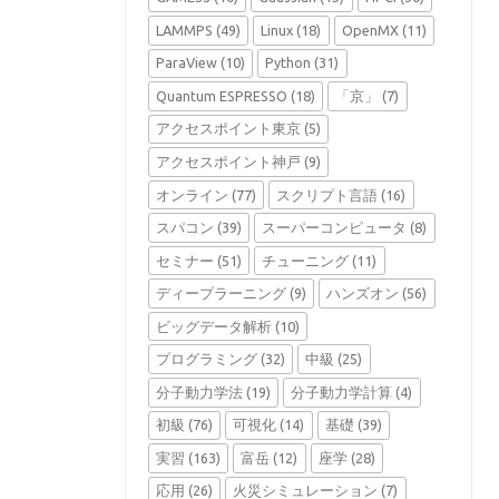
LAMMPS
(49)
Linux
(18)
OpenMX
(11)
ParaView
(10)
Python
(31)
Quantum ESPRESSO
(18)
「京」
(7)
アクセスポイント東京
(5)
アクセスポイント神戸
(9)
オンライン
(77)
スクリプト言語
(16)
スパコン
(39)
スーパーコンピュータ
(8)
セミナー
(51)
チューニング
(11)
ディープラーニング
(9)
ハンズオン
(56)
ビッグデータ解析
(10)
プログラミング
(32)
中級
(25)
分子動力学法
(19)
分子動力学計算
(4)
初級
(76)
可視化
(14)
基礎
(39)
実習
(163)
富岳
(12)
座学
(28)
応用
(26)
火災シミュレーション
(7)