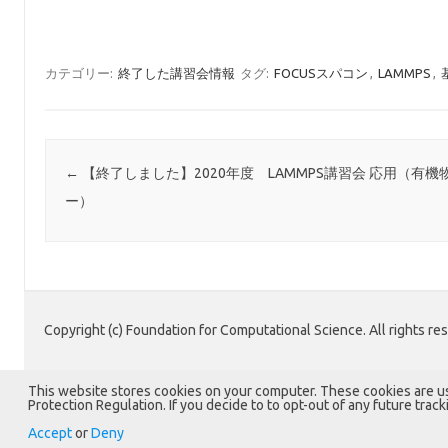
カテゴリー:
終了した講習会情報
タグ:
FOCUSスパコン
,
LAMMPS
,
投稿ナビゲーション
←
【終了しました】2020年度 LAMMPS講習会 応用（有機
ー）
Copyright (c) Foundation for Computational Science. All rights re
This website stores cookies on your computer. These cookies are u
Protection Regulation. If you decide to to opt-out of any future trac
Accept
or
Deny