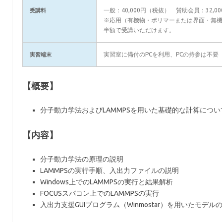
一般：40,000円（税抜） 賛助会員：32,0
受講料
※応用（有機物・ポリマーまたは界面・無
半額で受講いただけます。
実習室に備付のPCを利用、PCの持参は不要
実習端末
【概要】
分子動力学法およびLAMMPSを用いた基礎的な計算につ
【内容】
分子動力学法の原理の説明
LAMMPSの実行手順、入出力ファイルの説明
Windows上でのLAMMPSの実行と結果解析
FOCUSスパコン上でのLAMMPSの実行
入出力支援GUIプログラム（Winmostar）を用いたモデル