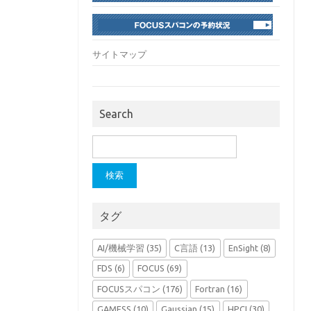
サイトマップ
Search
検
索:
タグ
AI/機械学習
(35)
C言語
(13)
EnSight
(8)
FDS
(6)
FOCUS
(69)
FOCUSスパコン
(176)
Fortran
(16)
GAMESS
(10)
Gaussian
(15)
HPCI
(30)