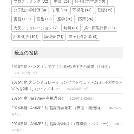
プログラミング
(32)
中級
(25)
分子動力学法
(19)
分子動力学計算
(4)
初級
(76)
可視化
(14)
基礎
(39)
実習
(163)
富岳
(12)
座学
(28)
応用
(26)
火災シミュレーション
(7)
無料
(64)
第一原理計算
(13)
計算化学
(101)
講習会
(71)
量子化学計算
(5)
最近の投稿
2026年度 ハンズオンで学ぶ計算物理化学の基礎（3日間）
2026年7月27日
2026年度 火災シミュレーションソフトウェア FDS 利用講習会～
富岳を利用したハンズオン～
2026年6月16日
2026年度 ParaView 利用講習会
2026年5月26日
2026年度 LAMMPS 利用講習会 応用（界面・無機物）
2026年5
月13日
2026年度 LAMMPS 利用講習会応用（有機物・ポリマー）
2026
年5月13日