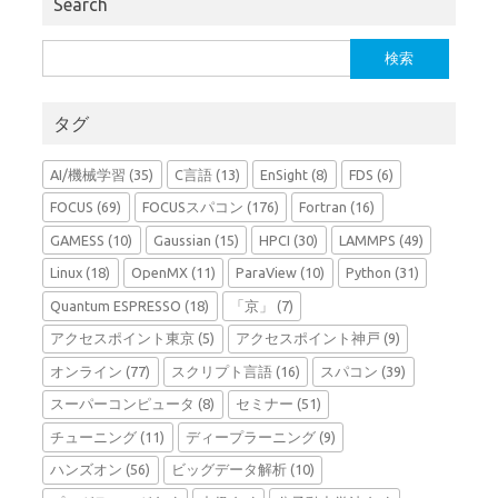
Search
検
索:
タグ
AI/機械学習
(35)
C言語
(13)
EnSight
(8)
FDS
(6)
FOCUS
(69)
FOCUSスパコン
(176)
Fortran
(16)
GAMESS
(10)
Gaussian
(15)
HPCI
(30)
LAMMPS
(49)
Linux
(18)
OpenMX
(11)
ParaView
(10)
Python
(31)
Quantum ESPRESSO
(18)
「京」
(7)
アクセスポイント東京
(5)
アクセスポイント神戸
(9)
オンライン
(77)
スクリプト言語
(16)
スパコン
(39)
スーパーコンピュータ
(8)
セミナー
(51)
チューニング
(11)
ディープラーニング
(9)
ハンズオン
(56)
ビッグデータ解析
(10)