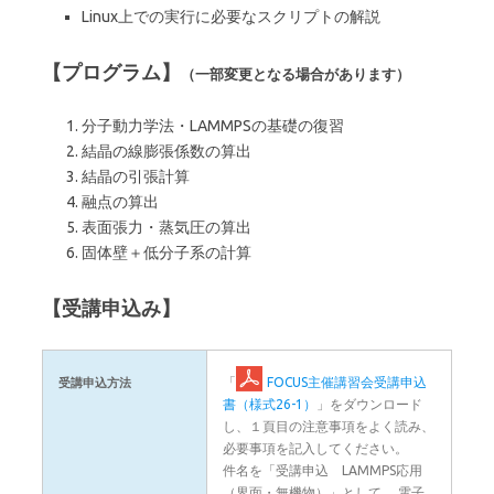
Linux上での実行に必要なスクリプトの解説
【プログラム】
（一部変更となる場合があります）
分子動力学法・LAMMPSの基礎の復習
結晶の線膨張係数の算出
結晶の引張計算
融点の算出
表面張力・蒸気圧の算出
固体壁＋低分子系の計算
【受講申込み】
「
FOCUS主催講習会受講申込
受講申込方法
書（様式26-1）
」をダウンロード
し、１頁目の注意事項をよく読み、
必要事項を記入してください。
件名を「受講申込 LAMMPS応用
（界面・無機物）」として、 電子