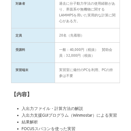
過去に分子動力学法の使用経験があ
対象者
り、界面系や無機物に関する
LAMMPSを用いた実用的な計算に関
心がある方。
20名（先着順）
定員
一般：40,000円（税抜） 賛助会
受講料
員：32,000円（税抜）
実習室に備付のPCを利用、PCの持
実習端末
参は不要
【内容】
入出力ファイル・計算方法の解説
入出力支援GUIプログラム（Winmostar）による実習
結果解析
FOCUSスパコンを使った実習