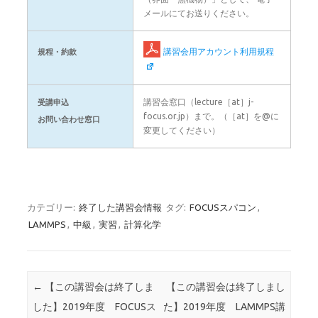
メールにてお送りください。
講習会用アカウント利用規程
規程・約款
講習会窓口（lecture［at］j-
受講申込
focus.or.jp）まで。（［at］を@に
お問い合わせ窓口
変更してください）
カテゴリー:
終了した講習会情報
タグ:
FOCUSスパコン
,
LAMMPS
,
中級
,
実習
,
計算化学
投稿ナビゲーション
←
【この講習会は終了しま
【この講習会は終了しまし
した】2019年度 FOCUSス
た】2019年度 LAMMPS講