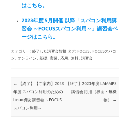
はこちら。
2023年度 5月開催 以降「スパコン利用講
習会 ～FOCUSスパコン利用～」講習会ペ
ージはこちら。
カテゴリー:
終了した講習会情報
タグ:
FOCUS
,
FOCUSスパコ
ン
,
オンライン
,
基礎
,
実習
,
応用
,
無料
,
講習会
投稿ナビゲーション
←
【終了】【ご案内】2023
【終了】2023年度 LAMMPS
年度 スパコン利用のための
講習会 応用（界面・無機
Linux初級 講習会 ～FOCUS
物）
→
スパコン利用～