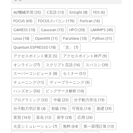
AI/機械学習
(35)
C言語
(13)
EnSight
(8)
FDS
(6)
FOCUS
(69)
FOCUSスパコン
(176)
Fortran
(16)
GAMESS
(10)
Gaussian
(15)
HPCI
(30)
LAMMPS
(49)
Linux
(18)
OpenMX
(11)
ParaView
(10)
Python
(31)
Quantum ESPRESSO
(18)
「京」
(7)
アクセスポイント東京
(5)
アクセスポイント神戸
(9)
オンライン
(77)
スクリプト言語
(16)
スパコン
(39)
スーパーコンピュータ
(8)
セミナー
(51)
チューニング
(11)
ディープラーニング
(9)
ハンズオン
(56)
ビッグデータ解析
(10)
プログラミング
(32)
中級
(25)
分子動力学法
(19)
分子動力学計算
(4)
初級
(76)
可視化
(14)
基礎
(39)
実習
(163)
富岳
(12)
座学
(28)
応用
(26)
火災シミュレーション
(7)
無料
(64)
第一原理計算
(13)