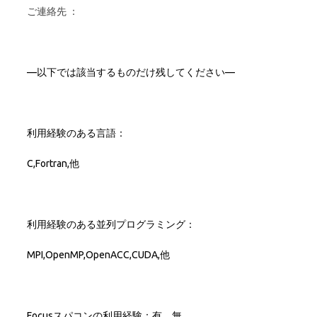
ご連絡先
：
—
以下では該当するものだけ残してください
—
利用経験のある言語：
C,Fortran,他
利用経験のある並列プログラミング：
MPI,OpenMP,OpenACC,CUDA,他
Focusスパコンの利用経験：有 無