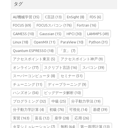
タグ
AI/機械学習
(35)
C言語
(13)
EnSight
(8)
FDS
(6)
FOCUS
(69)
FOCUSスパコン
(176)
Fortran
(16)
GAMESS
(10)
Gaussian
(15)
HPCI
(30)
LAMMPS
(49)
Linux
(18)
OpenMX
(11)
ParaView
(10)
Python
(31)
Quantum ESPRESSO
(18)
「京」
(7)
アクセスポイント東京
(5)
アクセスポイント神戸
(9)
オンライン
(77)
スクリプト言語
(16)
スパコン
(39)
スーパーコンピュータ
(8)
セミナー
(51)
チューニング
(11)
ディープラーニング
(9)
ハンズオン
(56)
ビッグデータ解析
(10)
プログラミング
(32)
中級
(25)
分子動力学法
(19)
分子動力学計算
(4)
初級
(76)
可視化
(14)
基礎
(39)
実習
(163)
富岳
(12)
座学
(28)
応用
(26)
火災シミュレーション
(7)
無料
(64)
第一原理計算
(13)