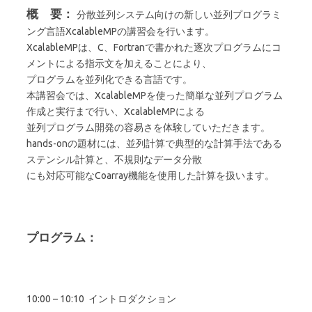
概 要：
分散並列システム向けの新しい並列プログラミ
ング言語XcalableMPの講習会を行います。
XcalableMPは、C、Fortranで書かれた逐次プログラムにコ
メントによる指示文を加えることにより、
プログラムを並列化できる言語です。
本講習会では、XcalableMPを使った簡単な並列プログラム
作成と実行まで行い、XcalableMPによる
並列プログラム開発の容易さを体験していただきます。
hands-onの題材には、並列計算で典型的な計算手法である
ステンシル計算と、不規則なデータ分散
にも対応可能なCoarray機能を使用した計算を扱います。
プログラム：
10:00 – 10:10 イントロダクション