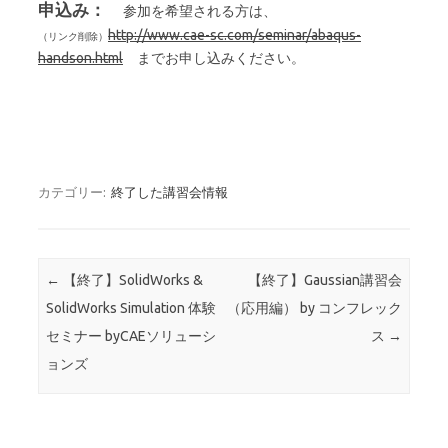
申込み：
参加を希望される方は、
http://www.cae-sc.com/seminar/abaqus-
handson.html
までお申し込みください。
カテゴリー:
終了した講習会情報
投稿ナビゲーション
←
【終了】SolidWorks &
【終了】Gaussian講習会
SolidWorks Simulation 体験
（応用編） by コンフレック
セミナー byCAEソリューシ
ス
→
ョンズ