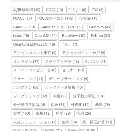
AI/機械学習
(35)
C言語
(13)
EnSight
(8)
FDS
(6)
FOCUS
(69)
FOCUSスパコン
(176)
Fortran
(16)
GAMESS
(10)
Gaussian
(15)
HPCI
(30)
LAMMPS
(49)
Linux
(18)
OpenMX
(11)
ParaView
(10)
Python
(31)
Quantum ESPRESSO
(18)
「京」
(7)
アクセスポイント東京
(5)
アクセスポイント神戸
(9)
オンライン
(77)
スクリプト言語
(16)
スパコン
(39)
スーパーコンピュータ
(8)
セミナー
(51)
チューニング
(11)
ディープラーニング
(9)
ハンズオン
(56)
ビッグデータ解析
(10)
プログラミング
(32)
中級
(25)
分子動力学法
(19)
分子動力学計算
(4)
初級
(76)
可視化
(14)
基礎
(39)
実習
(163)
富岳
(12)
座学
(28)
応用
(26)
火災シミュレーション
(7)
無料
(64)
第一原理計算
(13)
計算化学
(101)
講習会
(71)
量子化学計算
(5)