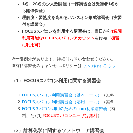
1名～20名の少人数開催（一部講習会は受講者1名か
ら開催保証）
理解度・習熟度を高めるハンズオン形式講習会（実習
付き講習会）
FOCUSスパコンを利用する講習会は、当日から
1週間
利用可能なFOCUSスパコンアカウント
を付与
（復習
に利用可）
※一部例外があります。詳細はお問い合わせください。
※有料講習会のキャンセルポリシーは
こちら
（1）FOCUSスパコン利用に関する講習会
FOCUSスパコン利用講習会（基本コース）
（無料）
FOCUSスパコン利用講習会（応用コース）
（無料）
FOCUSスパコン利用のためのLinux初級講習会
（有
料。ただし
FOCUSスパコンユーザは無料
）
（2）計算化学に関するソフトウェア講習会