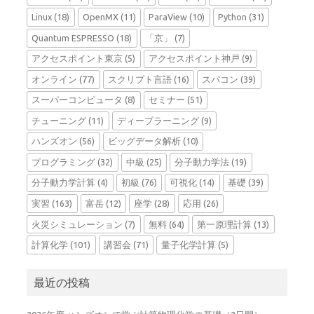
Linux
(18)
OpenMX
(11)
ParaView
(10)
Python
(31)
Quantum ESPRESSO
(18)
「京」
(7)
アクセスポイント東京
(5)
アクセスポイント神戸
(9)
オンライン
(77)
スクリプト言語
(16)
スパコン
(39)
スーパーコンピュータ
(8)
セミナー
(51)
チューニング
(11)
ディープラーニング
(9)
ハンズオン
(56)
ビッグデータ解析
(10)
プログラミング
(32)
中級
(25)
分子動力学法
(19)
分子動力学計算
(4)
初級
(76)
可視化
(14)
基礎
(39)
実習
(163)
富岳
(12)
座学
(28)
応用
(26)
火災シミュレーション
(7)
無料
(64)
第一原理計算
(13)
計算化学
(101)
講習会
(71)
量子化学計算
(5)
最近の投稿