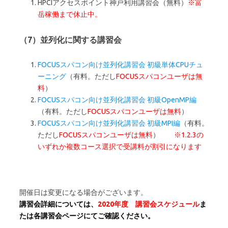
HPCIアクセスポイント神戸利用講習会（無料）
※富
岳稼働まで休止中。
（7）並列化に関する講習会
FOCUSスパコン向け並列化講習会 初級単体CPUチュ
ーニング
（有料。ただし
FOCUSスパコンユーザは無
料
）
FOCUSスパコン向け並列化講習会 初級OpenMP編
（有料。ただし
FOCUSスパコンユーザは無料
）
FOCUSスパコン向け並列化講習会 初級MPI編
（有料。
ただし
FOCUSスパコンユーザは無料
）
※1.2.3の
いずれか複数コース選択で受講料が割引になります
開催日は変更になる場合がございます。
講習会詳細については、
2020年
度 講習会スケジュール
ま
たは各講習会ページにてご確認ください。