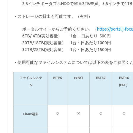
2.5インチポータブルHDDで容量2TB未満、3.5インチで1
・ストレージの貸出も可能です。（有料）
ポータルサイトからご予約ください。（
https://portal.j-foc
6TB/ 4TB(実効容量） 1台・日あたり 500円
20TB/18TB(実効容量） 1台・日あたり1000円
32TB/28TB(実効容量） 1台・日あたり1500円
・使用可能なファイルシステムについては以下の表をご参照くだ
ファイルシステ
NTFS
exFAT
FAT32
FAT16
ム
(FAT）
○
×
○
○
Linux
端末