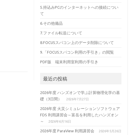
5.持込みPCのインターネットへの接続につい
て
6.その他備品
7.ファイル転送について
8.FOCUSスパコン上のデータ削除について
9.「FOCUSスパコン利用の手引き」の閲覧
PDF版 端末利用室利用の手引き
最近の投稿
2026年度 ハンズオンで学ぶ計算物理化学の基
礎（3日間）
2026年7月27日
2026年度 火災シミュレーションソフトウェア
FDS 利用講習会～富岳を利用したハンズオン
～
2026年6月16日
2026年度 ParaView 利用講習会
2026年5月26日