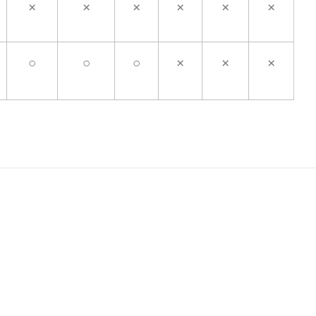
×
×
×
×
×
×
○
○
○
×
×
×