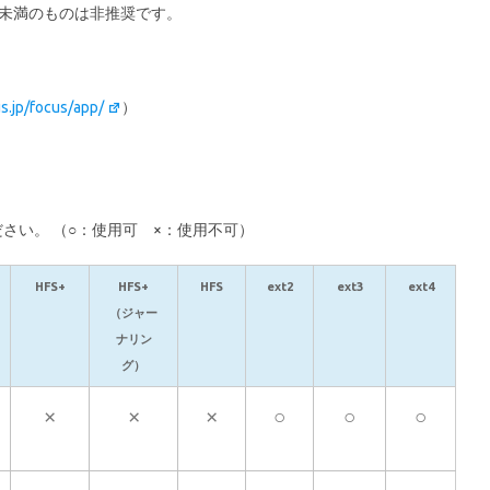
TB未満のものは非推奨です。
us.jp/focus/app/
）
さい。 （○：使用可 ×：使用不可）
HFS+
HFS+
HFS
ext2
ext3
ext4
（ジャー
ナリン
グ）
×
×
×
○
○
○