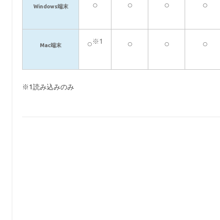
○
○
○
○
Windows
端末
※1
○
○
○
○
Mac
端末
※1読み込みのみ