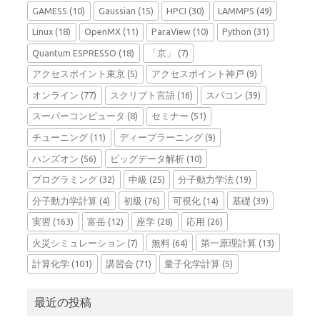
GAMESS
(10)
Gaussian
(15)
HPCI
(30)
LAMMPS
(49)
Linux
(18)
OpenMX
(11)
ParaView
(10)
Python
(31)
Quantum ESPRESSO
(18)
「京」
(7)
アクセスポイント東京
(5)
アクセスポイント神戸
(9)
オンライン
(77)
スクリプト言語
(16)
スパコン
(39)
スーパーコンピュータ
(8)
セミナー
(51)
チューニング
(11)
ディープラーニング
(9)
ハンズオン
(56)
ビッグデータ解析
(10)
プログラミング
(32)
中級
(25)
分子動力学法
(19)
分子動力学計算
(4)
初級
(76)
可視化
(14)
基礎
(39)
実習
(163)
富岳
(12)
座学
(28)
応用
(26)
火災シミュレーション
(7)
無料
(64)
第一原理計算
(13)
計算化学
(101)
講習会
(71)
量子化学計算
(5)
最近の投稿