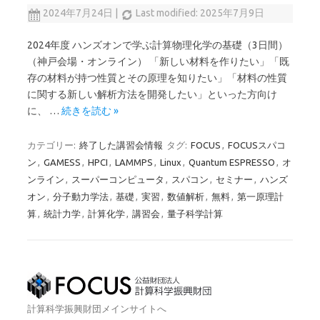
2024年7月24日
|
Last modified: 2025年7月9日
2024年度 ハンズオンで学ぶ計算物理化学の基礎（3日間）
（神戸会場・オンライン） 「新しい材料を作りたい」「既
存の材料が持つ性質とその原理を知りたい」「材料の性質
に関する新しい解析方法を開発したい」といった方向け
に、 …
続きを読む »
カテゴリー:
終了した講習会情報
タグ:
FOCUS
,
FOCUSスパコ
ン
,
GAMESS
,
HPCI
,
LAMMPS
,
Linux
,
Quantum ESPRESSO
,
オ
ンライン
,
スーパーコンピュータ
,
スパコン
,
セミナー
,
ハンズ
オン
,
分子動力学法
,
基礎
,
実習
,
数値解析
,
無料
,
第一原理計
算
,
統計力学
,
計算化学
,
講習会
,
量子科学計算
計算科学振興財団メインサイトへ