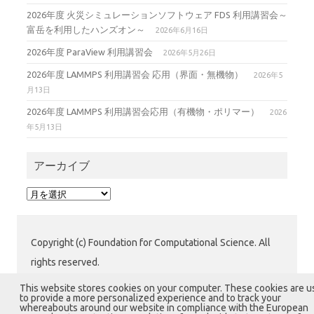
2026年度 火災シミュレーションソフトウェア FDS 利用講習会～
富岳を利用したハンズオン～
2026年6月16日
2026年度 ParaView 利用講習会
2026年5月26日
2026年度 LAMMPS 利用講習会 応用（界面・無機物）
2026年5
月13日
2026年度 LAMMPS 利用講習会応用（有機物・ポリマー）
2026
年5月13日
アーカイブ
ア
ー
カ
イ
Copyright (c) Foundation for Computational Science. All
ブ
rights reserved.
公益財団法人 計算科学振興財団 (FOCUS) 運用グループ
This website stores cookies on your computer. These cookies are 
to provide a more personalized experience and to track your
〒650-0047 兵庫県神戸市中央区港島南町7-1-28 計算科
whereabouts around our website in compliance with the European