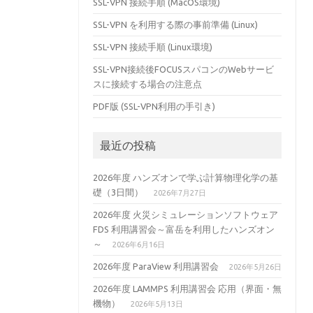
SSL-VPN 接続手順 (MacOS環境)
SSL-VPN を利用する際の事前準備 (Linux)
SSL-VPN 接続手順 (Linux環境)
SSL-VPN接続後FOCUSスパコンのWebサービ
スに接続する場合の注意点
PDF版 (SSL-VPN利用の手引き)
最近の投稿
2026年度 ハンズオンで学ぶ計算物理化学の基
礎（3日間）
2026年7月27日
2026年度 火災シミュレーションソフトウェア
FDS 利用講習会～富岳を利用したハンズオン
～
2026年6月16日
2026年度 ParaView 利用講習会
2026年5月26日
2026年度 LAMMPS 利用講習会 応用（界面・無
機物）
2026年5月13日