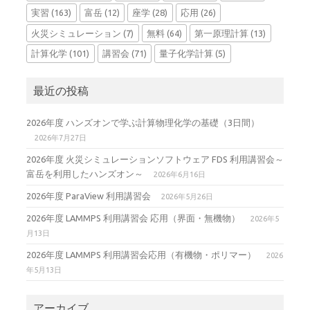
実習
(163)
富岳
(12)
座学
(28)
応用
(26)
火災シミュレーション
(7)
無料
(64)
第一原理計算
(13)
計算化学
(101)
講習会
(71)
量子化学計算
(5)
最近の投稿
2026年度 ハンズオンで学ぶ計算物理化学の基礎（3日間）
2026年7月27日
2026年度 火災シミュレーションソフトウェア FDS 利用講習会～
富岳を利用したハンズオン～
2026年6月16日
2026年度 ParaView 利用講習会
2026年5月26日
2026年度 LAMMPS 利用講習会 応用（界面・無機物）
2026年5
月13日
2026年度 LAMMPS 利用講習会応用（有機物・ポリマー）
2026
年5月13日
アーカイブ