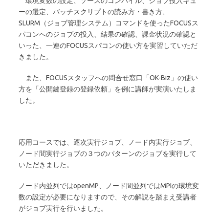
環境変数の設定、ソースのコンパイル、ジョブ投入キュ
ーの選定、バッチスクリプトの読み方・書き方、
SLURM（ジョブ管理システム）コマンドを使ったFOCUSス
パコンへのジョブの投入、結果の確認、課金状況の確認と
いった、一連のFOCUSスパコンの使い方を実習していただ
きました。
また、FOCUSスタッフへの問合せ窓口「OK-Biz」の使い
方を「公開鍵登録の登録依頼」を例に講師が実演いたしま
した。
応用コースでは、逐次実行ジョブ、ノード内実行ジョブ、
ノード間実行ジョブの３つのパターンのジョブを実行して
いただきました。
ノード内並列ではopenMP、ノード間並列ではMPIの環境変
数の設定が必要になりますので、その解説を踏まえ受講者
がジョブ実行を行いました。