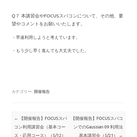
Q７ 本講習会やFOCUSスパコンについて、その他、要
望やコメントをお願いいたします。
・早速利用しようと考えています。
・もう少し早く進んでも大丈夫でした。
カテゴリー:
開催報告
投稿ナビゲーション
←
【開催報告】FOCUSスパ
【開催報告】FOCUSスパコ
コン利用講習会（基本コー
ンでのGaussian 09 利用法
ス・応用コース）（5/12）
基本講習会（5/21）
→