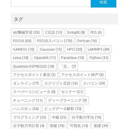
検
索:
タグ
AI/機械学習
(35)
C言語
(13)
EnSight
(8)
FDS
(6)
FOCUS
(69)
FOCUSスパコン
(176)
Fortran
(16)
GAMESS
(10)
Gaussian
(15)
HPCI
(30)
LAMMPS
(49)
Linux
(18)
OpenMX
(11)
ParaView
(10)
Python
(31)
Quantum ESPRESSO
(18)
「京」
(7)
アクセスポイント東京
(5)
アクセスポイント神戸
(9)
オンライン
(77)
スクリプト言語
(16)
スパコン
(39)
スーパーコンピュータ
(8)
セミナー
(51)
チューニング
(11)
ディープラーニング
(9)
ハンズオン
(56)
ビッグデータ解析
(10)
プログラミング
(32)
中級
(25)
分子動力学法
(19)
分子動力学計算
(4)
初級
(76)
可視化
(14)
基礎
(39)