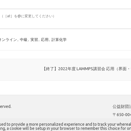
p）まで。（［at］を@に変更してください）
オンライン
,
中級
,
実習
,
応用
,
計算化学
【終了】2022年度 LAMMPS講習会 応用（界面
served.
公益財団法
〒650-
sed to provide a more personalized experience and to track your where
king, a cookie will be setup in your browser to remember this choice for on