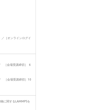
5～ ／［オンラインログイ
／ ［会場受講締切］ 6
／ ［会場受講締切］10
に関するLAMMPSを