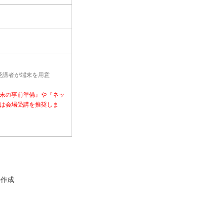
、受講者が端末を用意
末の事前準備』や『ネッ
は会場受講を推奨しま
の作成