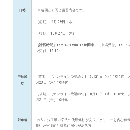
※各回とも同じ講習内容です。
日時
［前期］ 6月 29日（水）
［後期］ 10月27日（木）
［講習時間］13:30～17:00（3時間半）
［来場受付］13:1
ン受付］13:10～
［前期］［オンライン受講締切］ 6月21日（火）10時迄 
申込締
月23日（木）10時迄
切
［後期］［オンライン受講締切］10月19日（水）10時迄 
月21日（金）10時迄
過去に分子動力学法の使用経験があり、ポリマーを含む有機物
対象者
用いた実用的な計算に関心がある方。