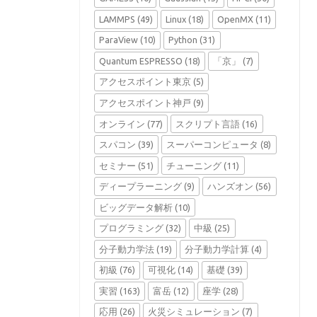
LAMMPS
(49)
Linux
(18)
OpenMX
(11)
ParaView
(10)
Python
(31)
Quantum ESPRESSO
(18)
「京」
(7)
アクセスポイント東京
(5)
アクセスポイント神戸
(9)
オンライン
(77)
スクリプト言語
(16)
スパコン
(39)
スーパーコンピュータ
(8)
セミナー
(51)
チューニング
(11)
ディープラーニング
(9)
ハンズオン
(56)
ビッグデータ解析
(10)
プログラミング
(32)
中級
(25)
分子動力学法
(19)
分子動力学計算
(4)
初級
(76)
可視化
(14)
基礎
(39)
実習
(163)
富岳
(12)
座学
(28)
応用
(26)
火災シミュレーション
(7)