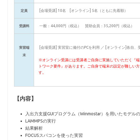
[会場受講] 10名 [オンライン] 5名（ともに先着順）
定員
一般：44,000円（税込） 賛助会員：35,200円（税込）
受講料
[会場受講] 実習室に備付のPCを利用 ／ [オンライン]各自
実習端
末
※オンライン受講には受講者ご自身に実施していただく『端
トワーク要件』があります。ご自身で端末の設定が難しい方
す。
【内容】
入出力支援GUIプログラム（Winmostar）を用いたモデル
LAMMPSの実行
結果解析
FOCUSスパコンを使った実習