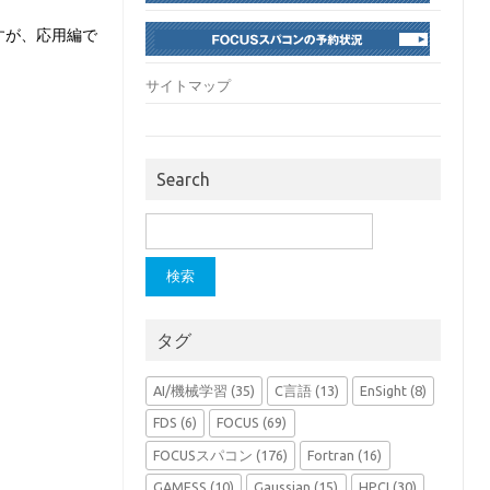
すが、応用編で
サイトマップ
Search
検
索:
タグ
AI/機械学習
(35)
C言語
(13)
EnSight
(8)
FDS
(6)
FOCUS
(69)
FOCUSスパコン
(176)
Fortran
(16)
GAMESS
(10)
Gaussian
(15)
HPCI
(30)