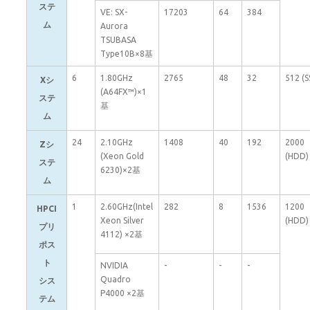
ステ
VE: SX-
17203
64
384
ム
Aurora
TSUBASA
Type10B×8基
6
1.80GHz
2765
48
32
512 (S
Xシ
(A64FX™)×1
ステ
基
ム
24
2.10GHz
1408
40
192
2000
Zシ
(Xeon Gold
(HDD)
ステ
6230)×2基
ム
1
2.60GHz(Intel
282
8
1536
1200
HPCI
Xeon Silver
(HDD)
プリ
4112) ×2基
ポス
ト
NVIDIA
-
-
-
Quadro
シス
P4000 ×2基
テム