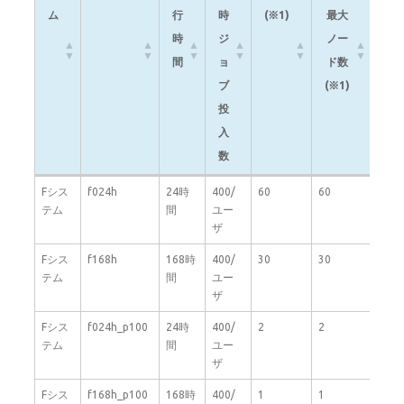
ム
行
時
(※1)
最大
あ
時
ジ
ノー
た
間
ョ
ド数
り
ブ
(※1)
コ
投
ア
入
数
数
シ
キュー名
最
最
最大
ジョ
ノ
Fシス
f024h
24時
400/
60
60
40
テム
間
ユー
ス
長
大
ノー
ブあ
ー
ザ
テ
実
同
ド数
たり
ド
ム
行
時
(※1)
最大
あ
Fシス
f168h
168時
400/
30
30
40
テム
間
ユー
時
ジ
ノー
た
ザ
間
ョ
ド数
り
Fシス
f024h_p100
24時
400/
2
2
40
ブ
(※1)
コ
テム
間
ユー
投
ア
ザ
入
数
Fシス
f168h_p100
168時
400/
1
1
40
数