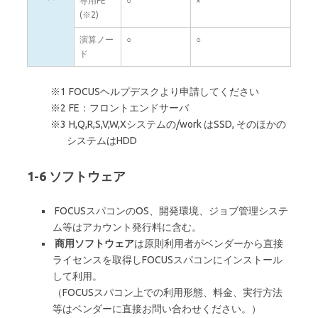
専用FE
○
×
(※2)
演算ノー
○
○
ド
FOCUSヘルプデスクより申請してください
FE：フロントエンドサーバ
H,Q,R,S,V,W,Xシステムの/work はSSD, そのほかの
システムはHDD
1-6 ソフトウェア
FOCUSスパコンのOS、開発環境、ジョブ管理システ
ム等はアカウント発行料に含む。
商用ソフトウェア
は原則利用者がベンダーから直接
ライセンスを取得しFOCUSスパコンにインストール
して利用。
（FOCUSスパコン上での利用形態、料金、実行方法
等はベンダーに直接お問い合わせください。）