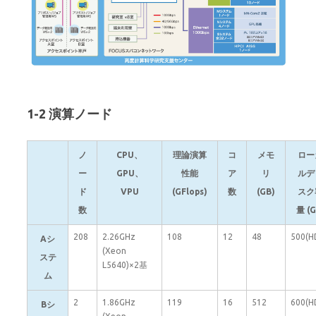
1-2 演算ノード
ノ
CPU、
理論演算
コ
メモ
ロー
ー
GPU、
性能
ア
リ
ルデ
ド
VPU
(GFlops)
数
(GB)
スク
数
量 (G
208
2.26GHz
108
12
48
500(H
Aシ
(Xeon
ステ
L5640)×2基
ム
2
1.86GHz
119
16
512
600(H
Bシ