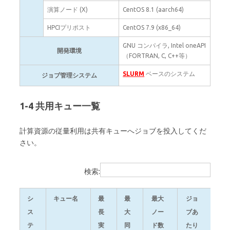
演算ノード (X)
CentOS 8.1 (aarch64)
HPCIプリポスト
CentOS 7.9 (x86_64)
GNU コンパイラ, Intel oneAPI
開発環境
（FORTRAN, C, C++等）
SLURM
ベースのシステム
ジョブ管理システム
1-4 共用キュー一覧
計算資源の従量利用は共有キューへジョブを投入してくだ
さい。
検索:
シ
キュー名
最
最
最大
ジョ
ノ
ス
長
大
ノー
ブあ
ー
テ
実
同
ド数
たり
ド