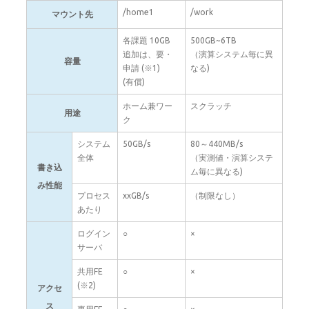
/home1
/work
マウント先
各課題 10GB
500GB~6TB
追加は、要・
（演算システム毎に異
容量
申請 (※1)
なる)
(有償)
ホーム兼ワー
スクラッチ
用途
ク
システム
50GB/s
80～440MB/s
全体
（実測値・演算システ
書き込
ム毎に異なる)
み性能
プロセス
xxGB/s
（制限なし）
あたり
ログイン
○
×
サーバ
共用FE
○
×
(※2)
アクセ
ス