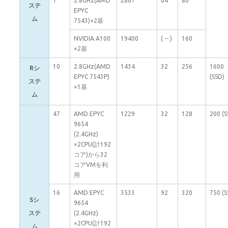
1
2.8GHz(AMD
2867
64
80
ステ
EPYC
ム
7543)×2基
NVIDIA A100
19400
( -- )
160
×2基
10
2.8GHz(AMD
1434
32
256
1600
Rシ
EPYC 7543P)
(SSD)
ステ
×1基
ム
47
AMD EPYC
1229
32
128
200 (S
9654
(2.4GHz)
×2CPU(計192
コア)から32
コアVMを利
用
16
AMD EPYC
3533
92
320
750 (S
Sシ
9654
ステ
(2.4GHz)
×2CPU(計192
ム