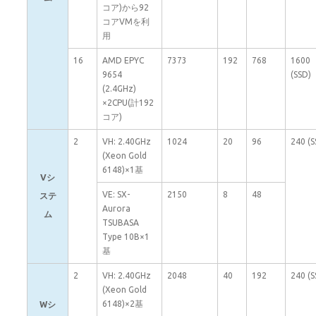
コア)から92
コアVMを利
用
16
AMD EPYC
7373
192
768
1600
9654
(SSD)
(2.4GHz)
×2CPU(計192
コア)
2
VH: 2.40GHz
1024
20
96
240 (S
(Xeon Gold
6148)×1基
Vシ
VE: SX-
2150
8
48
ステ
Aurora
ム
TSUBASA
Type 10B×1
基
2
VH: 2.40GHz
2048
40
192
240 (S
(Xeon Gold
6148)×2基
Wシ