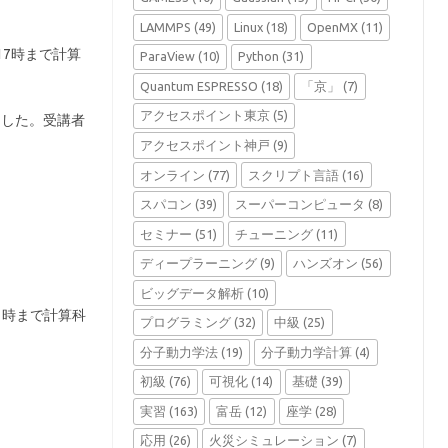
LAMMPS
(49)
Linux
(18)
OpenMX
(11)
ら17時まで計算
ParaView
(10)
Python
(31)
Quantum ESPRESSO
(18)
「京」
(7)
アクセスポイント東京
(5)
ました。受講者
アクセスポイント神戸
(9)
オンライン
(77)
スクリプト言語
(16)
スパコン
(39)
スーパーコンピュータ
(8)
セミナー
(51)
チューニング
(11)
ディープラーニング
(9)
ハンズオン
(56)
ビッグデータ解析
(10)
７時まで計算科
プログラミング
(32)
中級
(25)
分子動力学法
(19)
分子動力学計算
(4)
初級
(76)
可視化
(14)
基礎
(39)
実習
(163)
富岳
(12)
座学
(28)
応用
(26)
火災シミュレーション
(7)