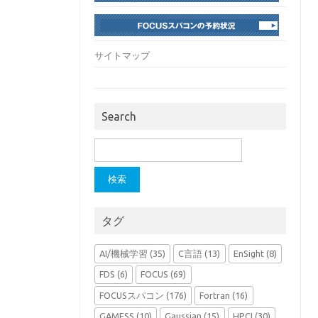
サイトマップ
Search
検
索:
タグ
AI/機械学習
(35)
C言語
(13)
EnSight
(8)
FDS
(6)
FOCUS
(69)
FOCUSスパコン
(176)
Fortran
(16)
GAMESS
(10)
Gaussian
(15)
HPCI
(30)