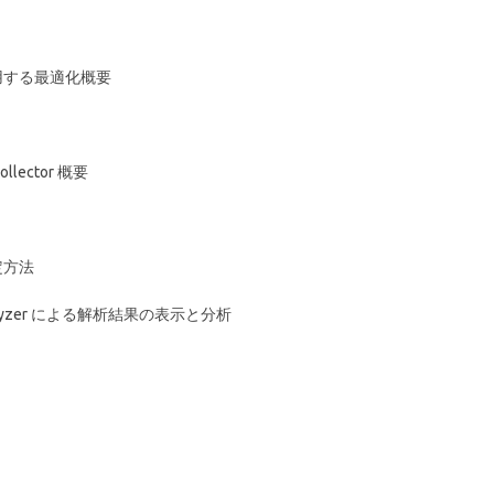
 を使用する最適化概要
llector 概要
設定方法
ace Analyzer による解析結果の表示と分析