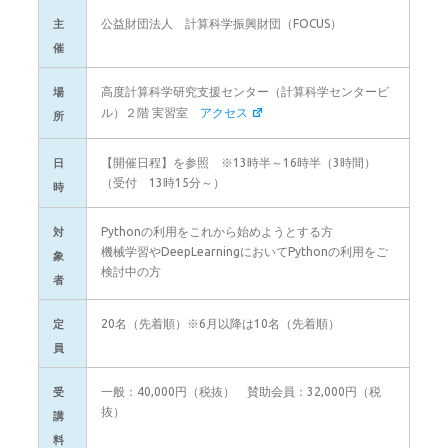
公益財団法人 計算科学振興財団（FOCUS）
主
催
高度計算科学研究支援センター（計算科学センタービ
場
ル）２階 実習室
アクセス
所
【開催日程】を参照 ※13時半～16時半（3時間）
日
（受付 13時15分～）
時
Pythonの利用をこれから始めようとする方
対
機械学習やDeepLearningにおいてPythonの利用をご
象
検討中の方
者
20名（先着順）※6月以降は10名（先着順）
定
員
一般：40,000円（税抜） 賛助会員：32,000円（税
受
抜）
講
料