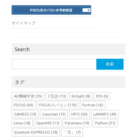
サイトマップ
Search
検
索:
タグ
AI/機械学習
(35)
C言語
(13)
EnSight
(8)
FDS
(6)
FOCUS
(69)
FOCUSスパコン
(176)
Fortran
(16)
GAMESS
(10)
Gaussian
(15)
HPCI
(30)
LAMMPS
(49)
Linux
(18)
OpenMX
(11)
ParaView
(10)
Python
(31)
Quantum ESPRESSO
(18)
「京」
(7)