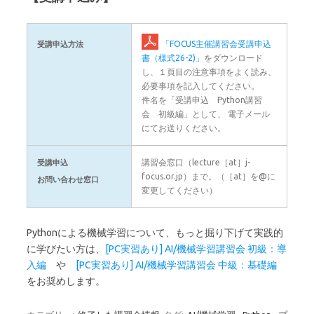
「FOCUS主催講習会受講申込
受講申込方法
書（様式26-2)」
をダウンロード
し、１頁目の注意事項をよく読み、
必要事項を記入してください。
件名を「受講申込 Python講習
会 初級編」として、 電子メール
にてお送りください。
講習会窓口（lecture［at］j-
受講申込
focus.or.jp）まで。（［at］を@に
お問い合わせ窓口
変更してください）
Pythonによる機械学習について、もっと掘り下げて実践的
に学びたい方は、
[PC実習あり] AI/機械学習講習会 初級：導
入編
や
[PC実習あり] AI/機械学習講習会 中級：基礎編
をお奨めします。