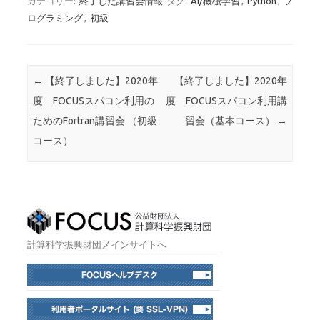
カテゴリー:
終了した講習会情報
タグ:
AI/機械学習
,
Python
,
プ
ログラミング
,
初級
投稿ナビゲーション
←
【終了しました】2020年
【終了しました】2020年
度 FOCUSスパコン利用の
度 FOCUSスパコン利用講
ためのFortran講習会 （初級
習会（基本コース）
→
コース）
計算科学振興財団メインサイトへ