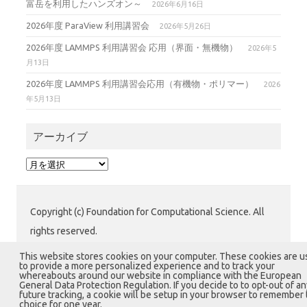
富岳を利用したハンズオン～
2026年6月16日
2026年度 ParaView 利用講習会
2026年5月26日
2026年度 LAMMPS 利用講習会 応用（界面・無機物）
2026年5
月13日
2026年度 LAMMPS 利用講習会応用（有機物・ポリマー）
2026
年5月13日
アーカイブ
ア
ー
カ
イ
Copyright (c) Foundation for Computational Science. All
ブ
rights reserved.
公益財団法人 計算科学振興財団 (FOCUS) 運用グループ
This website stores cookies on your computer. These cookies are 
to provide a more personalized experience and to track your
〒650-0047 兵庫県神戸市中央区港島南町7-1-28 計算科
whereabouts around our website in compliance with the European
General Data Protection Regulation. If you decide to to opt-out of an
学センタービル1階
future tracking, a cookie will be setup in your browser to remember 
choice for one year.