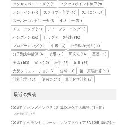
アクセスポイント東京
(5)
アクセスポイント神戸
(9)
オンライン
(77)
スクリプト言語
(16)
スパコン
(39)
スーパーコンピュータ
(8)
セミナー
(51)
チューニング
(11)
ディープラーニング
(9)
ハンズオン
(56)
ビッグデータ解析
(10)
プログラミング
(32)
中級
(25)
分子動力学法
(19)
分子動力学計算
(4)
初級
(76)
可視化
(14)
基礎
(39)
実習
(163)
富岳
(12)
座学
(28)
応用
(26)
火災シミュレーション
(7)
無料
(64)
第一原理計算
(13)
計算化学
(101)
講習会
(71)
量子化学計算
(5)
最近の投稿
2026年度 ハンズオンで学ぶ計算物理化学の基礎（3日間）
2026年7月27日
2026年度 火災シミュレーションソフトウェア FDS 利用講習会～