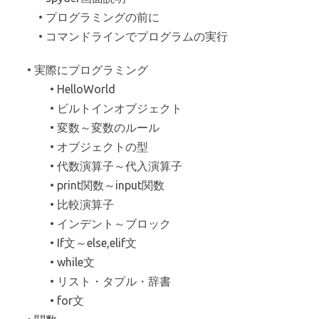
• プログラミングの前に
• コマンドラインでプログラムの実行
• 実際にプログラミング
• HelloWorld
• ビルトインオブジェクト
• 変数～変数のルール
• オブジェクトの型
• 代数演算子～代入演算子
• print関数～input関数
• 比較演算子
• インデント～ブロック
• If文～else,elif文
• while文
• リスト・タプル・辞書
• for文