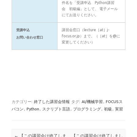
件名を「受講申込 Python講習
会 初級編」として、 電子メール
にてお送りください。
講習会窓口（lecture［at］j-
受講申込
focus.or.jp）まで。（［at］を@に
お問い合わせ窓口
変更してください）
カテゴリー:
終了した講習会情報
タグ:
AI/機械学習
,
FOCUSス
パコン
,
Python
,
スクリプト言語
,
プログラミング
,
初級
,
実習
投稿ナビゲーション
←
【この講習会は終了しま
【この講習会は終了しまし