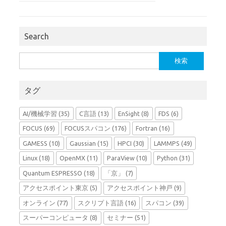
Search
検
索:
タグ
AI/機械学習
(35)
C言語
(13)
EnSight
(8)
FDS
(6)
FOCUS
(69)
FOCUSスパコン
(176)
Fortran
(16)
GAMESS
(10)
Gaussian
(15)
HPCI
(30)
LAMMPS
(49)
Linux
(18)
OpenMX
(11)
ParaView
(10)
Python
(31)
Quantum ESPRESSO
(18)
「京」
(7)
アクセスポイント東京
(5)
アクセスポイント神戸
(9)
オンライン
(77)
スクリプト言語
(16)
スパコン
(39)
スーパーコンピュータ
(8)
セミナー
(51)