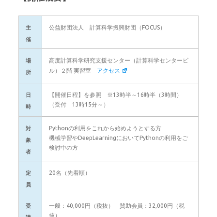
公益財団法人 計算科学振興財団（FOCUS）
主
催
高度計算科学研究支援センター（計算科学センタービ
場
ル）２階 実習室
アクセス
所
【開催日程】を参照 ※13時半～16時半（3時間）
日
（受付 13時15分～）
時
Pythonの利用をこれから始めようとする方
対
機械学習やDeepLearningにおいてPythonの利用をご
象
検討中の方
者
20名（先着順）
定
員
一般：40,000円（税抜） 賛助会員：32,000円（税
受
抜）