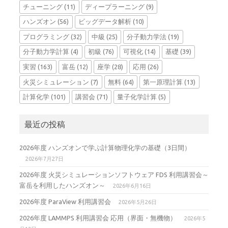
チューニング
(11)
ディープラーニング
(9)
ハンズオン
(56)
ビッグデータ解析
(10)
プログラミング
(32)
中級
(25)
分子動力学法
(19)
分子動力学計算
(4)
初級
(76)
可視化
(14)
基礎
(39)
実習
(163)
富岳
(12)
座学
(28)
応用
(26)
火災シミュレーション
(7)
無料
(64)
第一原理計算
(13)
計算化学
(101)
講習会
(71)
量子化学計算
(5)
最近の投稿
2026年度 ハンズオンで学ぶ計算物理化学の基礎（3日間）
2026年7月27日
2026年度 火災シミュレーションソフトウェア FDS 利用講習会～
富岳を利用したハンズオン～
2026年6月16日
2026年度 ParaView 利用講習会
2026年5月26日
2026年度 LAMMPS 利用講習会 応用（界面・無機物）
2026年5