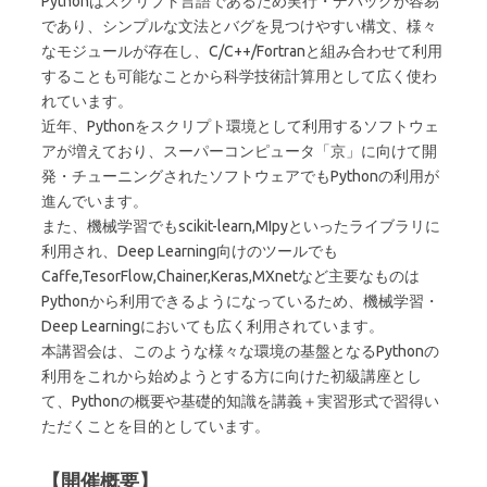
Pythonはスクリプト言語であるため実行・デバッグが容易
であり、シンプルな文法とバグを見つけやすい構文、様々
なモジュールが存在し、C/C++/Fortranと組み合わせて利用
することも可能なことから科学技術計算用として広く使わ
れています。
近年、Pythonをスクリプト環境として利用するソフトウェ
アが増えており、スーパーコンピュータ「京」に向けて開
発・チューニングされたソフトウェアでもPythonの利用が
進んでいます。
また、機械学習でもscikit-learn,MIpyといったライブラリに
利用され、Deep Learning向けのツールでも
Caffe,TesorFlow,Chainer,Keras,MXnetなど主要なものは
Pythonから利用できるようになっているため、機械学習・
Deep Learningにおいても広く利用されています。
本講習会は、このような様々な環境の基盤となるPythonの
利用をこれから始めようとする方に向けた初級講座とし
て、Pythonの概要や基礎的知識を講義＋実習形式で習得い
ただくことを目的としています。
【開催概要】