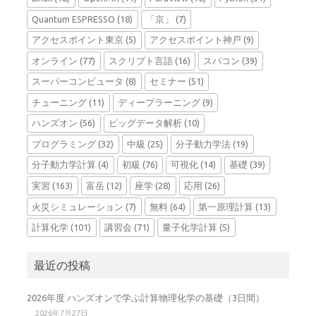
Quantum ESPRESSO
(18)
「京」
(7)
アクセスポイント東京
(5)
アクセスポイント神戸
(9)
オンライン
(77)
スクリプト言語
(16)
スパコン
(39)
スーパーコンピュータ
(8)
セミナー
(51)
チューニング
(11)
ディープラーニング
(9)
ハンズオン
(56)
ビッグデータ解析
(10)
プログラミング
(32)
中級
(25)
分子動力学法
(19)
分子動力学計算
(4)
初級
(76)
可視化
(14)
基礎
(39)
実習
(163)
富岳
(12)
座学
(28)
応用
(26)
火災シミュレーション
(7)
無料
(64)
第一原理計算
(13)
計算化学
(101)
講習会
(71)
量子化学計算
(5)
最近の投稿
2026年度 ハンズオンで学ぶ計算物理化学の基礎（3日間）
2026年7月27日