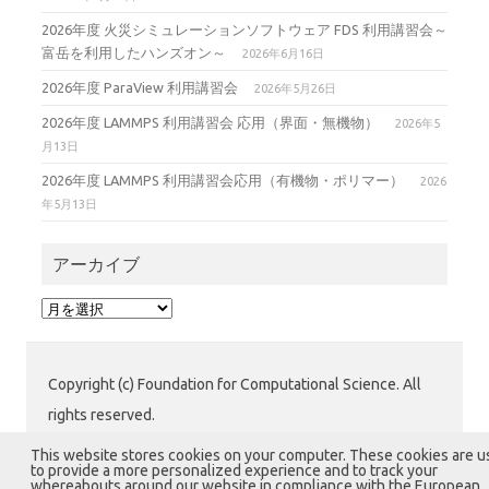
2026年度 火災シミュレーションソフトウェア FDS 利用講習会～
富岳を利用したハンズオン～
2026年6月16日
2026年度 ParaView 利用講習会
2026年5月26日
2026年度 LAMMPS 利用講習会 応用（界面・無機物）
2026年5
月13日
2026年度 LAMMPS 利用講習会応用（有機物・ポリマー）
2026
年5月13日
アーカイブ
ア
ー
カ
イ
Copyright (c) Foundation for Computational Science. All
ブ
rights reserved.
公益財団法人 計算科学振興財団 (FOCUS) 運用グループ
This website stores cookies on your computer. These cookies are 
to provide a more personalized experience and to track your
〒650-0047 兵庫県神戸市中央区港島南町7-1-28 計算科
whereabouts around our website in compliance with the European