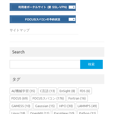
サイトマップ
Search
検
索:
タグ
AI/機械学習
(35)
C言語
(13)
EnSight
(8)
FDS
(6)
FOCUS
(69)
FOCUSスパコン
(176)
Fortran
(16)
GAMESS
(10)
Gaussian
(15)
HPCI
(30)
LAMMPS
(49)
Linux
(18)
OpenMX
(11)
ParaView
(10)
Python
(31)