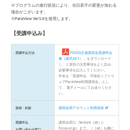
※プログラムの進行状況により、当日若干の変更が加わる
場合がございます。
※ParaView Ver5.0を使用します。
【受講申込み】
「
FOCUS主催講習会受講申込
受講申込方法
書（様式26-1）
」をダウンロード
し、１頁目の注意事項をよく読み、
必要事項を記入してください。
件名を「受講申込 可視化ソフトウ
ェアParaView利用講習会」とし
て、 電子メールにてお送りくださ
い。
講習会用アカウント利用規程
規程・約款
講習会窓口（lecture［at］j-
受講申込
focus.or.jp）まで。（［at］を@に
お問い合わせ窓口