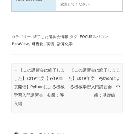
変更してください）
カテゴリー:
終了した講習会情報
タグ:
FOCUSスパコン
,
ParaView
,
可視化
,
実習
,
計算化学
投稿ナビゲーション
←
【この講習会は終了しま
【この講習会は終了しまし
した】2019年度【 9/19 東
た】2019年度 Pythonによ
京開催】Pythonによる機械
る機械学習入門講習会 中
学習入門講習会 初級：導
級：基礎編
→
入編