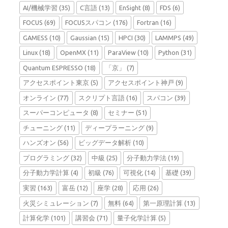
AI/機械学習
(35)
C言語
(13)
EnSight
(8)
FDS
(6)
FOCUS
(69)
FOCUSスパコン
(176)
Fortran
(16)
GAMESS
(10)
Gaussian
(15)
HPCI
(30)
LAMMPS
(49)
Linux
(18)
OpenMX
(11)
ParaView
(10)
Python
(31)
Quantum ESPRESSO
(18)
「京」
(7)
アクセスポイント東京
(5)
アクセスポイント神戸
(9)
オンライン
(77)
スクリプト言語
(16)
スパコン
(39)
スーパーコンピュータ
(8)
セミナー
(51)
チューニング
(11)
ディープラーニング
(9)
ハンズオン
(56)
ビッグデータ解析
(10)
プログラミング
(32)
中級
(25)
分子動力学法
(19)
分子動力学計算
(4)
初級
(76)
可視化
(14)
基礎
(39)
実習
(163)
富岳
(12)
座学
(28)
応用
(26)
火災シミュレーション
(7)
無料
(64)
第一原理計算
(13)
計算化学
(101)
講習会
(71)
量子化学計算
(5)